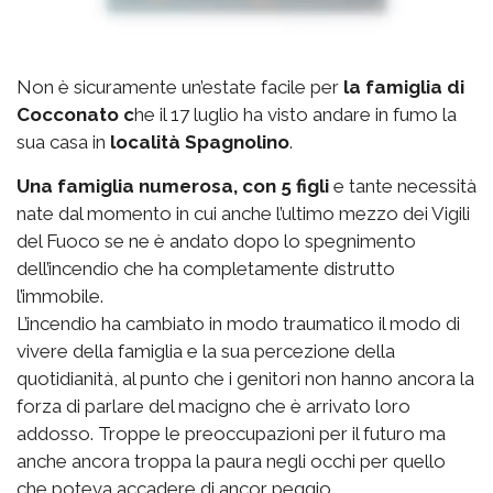
Non è sicuramente un’estate facile per
la famiglia di
Cocconato c
he il 17 luglio ha visto andare in fumo la
sua casa in
località Spagnolino
.
Una famiglia numerosa, con 5 figli
e tante necessità
nate dal momento in cui anche l’ultimo mezzo dei Vigili
del Fuoco se ne è andato dopo lo spegnimento
dell’incendio che ha completamente distrutto
l’immobile.
L’incendio ha cambiato in modo traumatico il modo di
vivere della famiglia e la sua percezione della
quotidianità, al punto che i genitori non hanno ancora la
forza di parlare del macigno che è arrivato loro
addosso. Troppe le preoccupazioni per il futuro ma
anche ancora troppa la paura negli occhi per quello
che poteva accadere di ancor peggio.