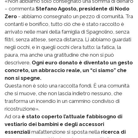
«Non abbiamo solo consegnato una somma di denaro
– commenta
Stefano Agosto, presidente di Nodo
Zero
- abbiamo consegnato un pezzo di comunità. Tra
contanti e bonifico, tutto ciò che è stato raccolto è
arrivato nelle mani della famiglia di Spagnolino, senza
filtri, senza attese, senza distanza. Li abbiamo guardati
negli occhi, e in quegli occhi c’era tutto: la fatica, la
paura, ma anche una gratitudine che non si può
descrivere.
Ogni euro donato è diventato un gesto
concreto, un abbraccio reale, un “ci siamo” che
non si spegne.
Questa non è solo una raccolta fondi. È una comunità
che si muove, che non lascia indietro nessuno, che
trasforma un incendio in un cammino condiviso di
ricostruzione».
Ad ora
è stato coperto l’attuale fabbisogno di
vestiario dei bambini e degli accessori
essenziali
mal’attenzione si sposta nella
ricerca di