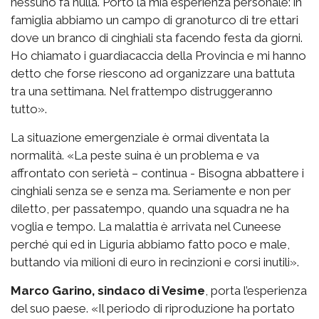
nessuno fa nulla. Porto la mia esperienza personale: in
famiglia abbiamo un campo di granoturco di tre ettari
dove un branco di cinghiali sta facendo festa da giorni.
Ho chiamato i guardiacaccia della Provincia e mi hanno
detto che forse riescono ad organizzare una battuta
tra una settimana. Nel frattempo distruggeranno
tutto».
La situazione emergenziale è ormai diventata la
normalità. «La peste suina è un problema e va
affrontato con serietà – continua - Bisogna abbattere i
cinghiali senza se e senza ma. Seriamente e non per
diletto, per passatempo, quando una squadra ne ha
voglia e tempo. La malattia è arrivata nel Cuneese
perché qui ed in Liguria abbiamo fatto poco e male,
buttando via milioni di euro in recinzioni e corsi inutili».
Marco Garino, sindaco di Vesime
, porta l’esperienza
del suo paese. «Il periodo di riproduzione ha portato