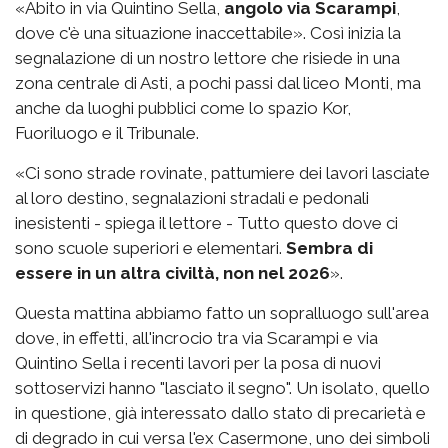
«Abito in via Quintino Sella,
angolo via Scarampi
,
dove c'è una situazione inaccettabile». Così inizia la
segnalazione di un nostro lettore che risiede in una
zona centrale di Asti, a pochi passi dal liceo Monti, ma
anche da luoghi pubblici come lo spazio Kor,
Fuoriluogo e il Tribunale.
«Ci sono strade rovinate, pattumiere dei lavori lasciate
al loro destino, segnalazioni stradali e pedonali
inesistenti - spiega il lettore - Tutto questo dove ci
sono scuole superiori e elementari.
Sembra di
essere in un altra civiltà, non nel 2026
».
Questa mattina abbiamo fatto un sopralluogo sull'area
dove, in effetti, all'incrocio tra via Scarampi e via
Quintino Sella i recenti lavori per la posa di nuovi
sottoservizi hanno "lasciato il segno". Un isolato, quello
in questione, già interessato dallo stato di precarietà e
di degrado in cui versa l'ex Casermone, uno dei simboli