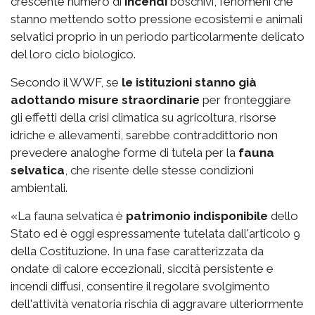
crescente numero di
incendi
boschivi, fenomeni che
stanno mettendo sotto pressione ecosistemi e animali
selvatici proprio in un periodo particolarmente delicato
del loro ciclo biologico.
Secondo il WWF, se
le istituzioni stanno già
adottando misure straordinarie
per fronteggiare
gli effetti della crisi climatica su agricoltura, risorse
idriche e allevamenti, sarebbe contraddittorio non
prevedere analoghe forme di tutela per la
fauna
selvatica
, che risente delle stesse condizioni
ambientali.
«La fauna selvatica è
patrimonio indisponibile
dello
Stato ed è oggi espressamente tutelata dall'articolo 9
della Costituzione. In una fase caratterizzata da
ondate di calore eccezionali, siccità persistente e
incendi diffusi, consentire il regolare svolgimento
dell'attività venatoria rischia di aggravare ulteriormente