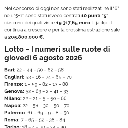
Nel concorso di oggi non sono stati realizzati né il “6”
né il “5+1”, sono stati invece centrati
10 punti “5”
,
ciascuno dei quali vince
19.317,65 euro
. Il jackpot
continua a crescere e per la prossima estrazione sale
a
205.800.000 €
.
Lotto – I numeri sulle ruote di
giovedì 6 agosto 2026
Bari:
22 – 44 – 50 – 62 – 58
Cagliari:
53 – 16 – 74 – 65 – 70
Firenze:
1 – 59 – 82 – 13 – 88
Genova:
52 – 63 – 2 – 41 – 33
Milano:
22 – 21 – 5 – 50 – 66
Napoli:
22 – 58 – 30 – 50 – 70
Palermo:
61 – 69 – 9 – 8 – 50
Roma:
7 – 65 – 52 – 38 – 84
Torino:
18 – 4 – 70 – 34 – 40