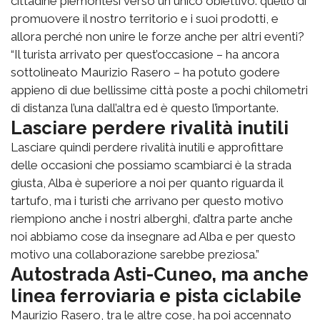
cittadine piemontesi verso un unico obiettivo: quello di
promuovere il nostro territorio e i suoi prodotti, e
allora perché non unire le forze anche per altri eventi?
“Il turista arrivato per quest’occasione – ha ancora
sottolineato Maurizio Rasero – ha potuto godere
appieno di due bellissime città poste a pochi chilometri
di distanza l’una dall’altra ed è questo l’importante.
Lasciare perdere rivalità inutili
Lasciare quindi perdere rivalità inutili e approfittare
delle occasioni che possiamo scambiarci è la strada
giusta, Alba è superiore a noi per quanto riguarda il
tartufo, ma i turisti che arrivano per questo motivo
riempiono anche i nostri alberghi, d’altra parte anche
noi abbiamo cose da insegnare ad Alba e per questo
motivo una collaborazione sarebbe preziosa.”
Autostrada Asti-Cuneo, ma anche
linea ferroviaria e pista ciclabile
Maurizio Rasero, tra le altre cose, ha poi accennato