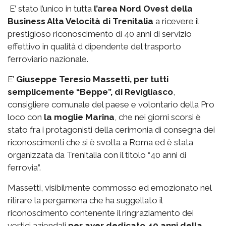
E’ stato l’unico in tutta
l’area Nord Ovest della
Business Alta Velocità di Trenitalia
a ricevere il
prestigioso riconoscimento di 40 anni di servizio
effettivo in qualità d dipendente del trasporto
ferroviario nazionale.
E’
Giuseppe Teresio Massetti, per tutti
semplicemente “Beppe”, di Revigliasco
,
consigliere comunale del paese e volontario della Pro
loco con
la moglie Marina
, che nei giorni scorsi è
stato fra i protagonisti della cerimonia di consegna dei
riconoscimenti che si è svolta a Roma ed è stata
organizzata da Trenitalia con il titolo “40 anni di
ferrovia”.
Massetti, visibilmente commosso ed emozionato nel
ritirare la pergamena che ha suggellato il
riconoscimento contenente il ringraziamento dei
vertici aziendali
per aver dedicato 40 anni della