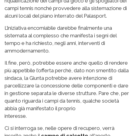
riqualificazione dei campi da gioco e gli spogliatoi dei
campi tennis nonché provvedere alla sistemazione di
alcuni locali del piano interrato del Palasport.
L’iniziativa encomiabile darebbe finalmente una
sistemata al complesso che manifesta i segni del
tempo e ha richiesto, negli anni, interventi di
ammodernamento.
Il fine, però, potrebbe essere anche quello di rendere
più appetibile l’offerta perché, dato non smentito dalla
sindaca, la Giunta potrebbe avere intenzione di
parcellizzare la concessione delle componenti e dare
in gestione separata le diverse strutture. Pare che, per
quanto riguarda i campi da tennis, qualche società
abbia già manifestato il proprio
interesse.
Ci si interroga se, nelle opere di recupero, verrà
inserito anche il
campo di calcetto
all’aperto,