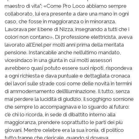
maestro di vita”: «Come Pro Loco abbiamo sempre
collaborato, lui era presente a dare una mano in ogni
caso, che fosse in maggioranza o in minoranza.
Lavorava per il bene di Nizza, insegnando a tutti che i
colori non contano». Di professione elettricista, aveva
lavorato all’Enel per molti anni prima della meritata
pensione. Instancabile anche nell’ultimo mandato,
vicesindaco in una giunta in cui molti assessori
avrebbero quasi potuto essere suoi nipoti, rispondeva
a ogni richiesta e dava puntuale e dettagliata cronaca
dei lavori sulle strade così come delle novità in termini
di ammodernamento dell’illuminazione. Il tutto, senza
mai perdere la lucidità di giudizio, il sogghigno sornione
che sempre lo accompagnava e lo sguardo al futuro:
c’è chi lo ricorda, in sede di dibattito interno alla
maggioranza, prendere soprattutto le parti dei più
giovani. Mentre celebre era la sua ironia, di politico
tutto tranne che clericale, quando si doveva