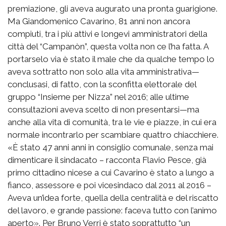
premiazione, gli aveva augurato una pronta guarigione.
Ma Giandomenico Cavarino, 81 anni non ancora
compiuti, tra i più attivi e longevi amministratori della
città del “Campanòn”, questa volta non ce l’ha fatta. A
portarselo via è stato il male che da qualche tempo lo
aveva sottratto non solo alla vita amministrativa—
conclusasi, di fatto, con la sconfitta elettorale del
gruppo “Insieme per Nizza” nel 2016; alle ultime
consultazioni aveva scelto di non presentarsi—ma
anche alla vita di comunità, tra le vie e piazze, in cui era
normale incontrarlo per scambiare quattro chiacchiere.
«È stato 47 anni anni in consiglio comunale, senza mai
dimenticare il sindacato – racconta Flavio Pesce, già
primo cittadino nicese a cui Cavarino è stato a lungo a
fianco, assessore e poi vicesindaco dal 2011 al 2016 –
Aveva un’idea forte, quella della centralità e del riscatto
del lavoro, e grande passione: faceva tutto con l’animo
aperto». Per Bruno Verri è stato soprattutto “un