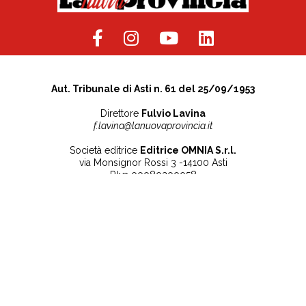
Aut. Tribunale di Asti n. 61 del 25/09/1953
Direttore
Fulvio Lavina
f.lavina@lanuovaprovincia.it
Società editrice
Editrice OMNIA S.r.l.
via Monsignor Rossi 3 -14100 Asti
P.Iva 00080200058
Contatti
Note legali
Tel:
+39 0141 532186
Privacy Policy
info@lanuovaprovincia.it
Cookie Policy
segreteria@lanuovaprovincia.it
Dichiarazione di
sito@lanuovaprovincia.it
accessibilità