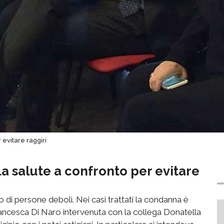
 evitare raggiri
lla salute a confronto per evitare
o di persone deboli. Nei casi trattati la condanna è
rancesca Di Naro intervenuta con la collega Donatella