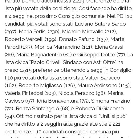
Partito Democratico incassa 2.219 preferenze ed è la
lista più votata della coalizione. Così facendo ha diritto
a 4 seggi nel prossimo Consiglio comunale. Nel PD i 10
candidati più votati sono stati: Luciano Sutera Sardo
(297), Maria Ferlisi (230), Michele Miravalle (212),
Roberto Vercelli (199), Donato Pafundi (137), Marta
Parodi (133), Monica Marrandino (111), Elena Grassi
(86), Maria Bagnadentro (81) e Giuseppe Dolce (77). La
lista civica "Paolo Crivelli Sindaco con Asti Oltre" ha
preso 1.515 preferenze 0ttenendo 2 seggi in Consiglio.
I 10 più votati della lista sono stati: Valter Saracco
(162), Roberto Migliasso (126), Mauro Ardissone (115),
Valeria Pintadosi (103), Nicola Perazzo (98), Marina
Gavioso (97), Idria Bonaventura (75), Simona Franzino
(72), Renza Santangelo (68) e Roberta Di Giacomo
(54). Ottimo risultato per la lista civica di "Uniti si può"
che ha diritto a 2 seggi in aula grazie alle sue 2.221
preferenze. I 10 candidati consiglieri comunali più