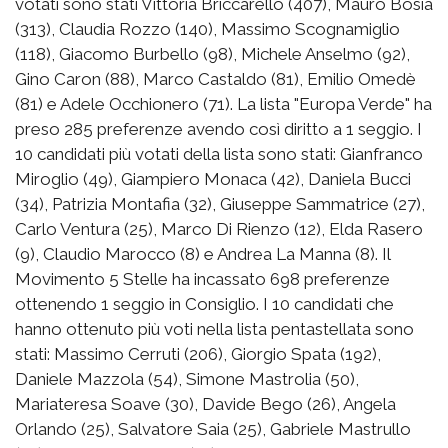
votati sono stati Vittoria Briccarello (407), Mauro Bosia
(313), Claudia Rozzo (140), Massimo Scognamiglio
(118), Giacomo Burbello (98), Michele Anselmo (92),
Gino Caron (88), Marco Castaldo (81), Emilio Omedè
(81) e Adele Occhionero (71). La lista "Europa Verde" ha
preso 285 preferenze avendo così diritto a 1 seggio. I
10 candidati più votati della lista sono stati: Gianfranco
Miroglio (49), Giampiero Monaca (42), Daniela Bucci
(34), Patrizia Montafia (32), Giuseppe Sammatrice (27),
Carlo Ventura (25), Marco Di Rienzo (12), Elda Rasero
(9), Claudio Marocco (8) e Andrea La Manna (8). Il
Movimento 5 Stelle ha incassato 698 preferenze
ottenendo 1 seggio in Consiglio. I 10 candidati che
hanno ottenuto più voti nella lista pentastellata sono
stati: Massimo Cerruti (206), Giorgio Spata (192),
Daniele Mazzola (54), Simone Mastrolia (50),
Mariateresa Soave (30), Davide Bego (26), Angela
Orlando (25), Salvatore Saia (25), Gabriele Mastrullo