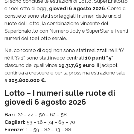
Si sono concluse le estrazioni di Lotto, SuperEnalotto
e 10eLotto di oggi,
giovedì 6 agosto 2026
. Come di
consueto sono stati sorteggiati i numeri delle undici
ruote del Lotto, la combinazione vincente del
SuperEnalotto con Numero Jolly e SuperStar e i venti
numeri del 10eLotto serale.
Nel concorso di oggi non sono stati realizzati né il “6”
né il “5+1”, sono stati invece centrati
10 punti “5”
,
ciascuno dei quali vince
19.317,65 euro
. Il jackpot
continua a crescere e per la prossima estrazione sale
a
205.800.000 €
.
Lotto – I numeri sulle ruote di
giovedì 6 agosto 2026
Bari:
22 – 44 – 50 – 62 – 58
Cagliari:
53 – 16 – 74 – 65 – 70
Firenze:
1 – 59 – 82 – 13 – 88