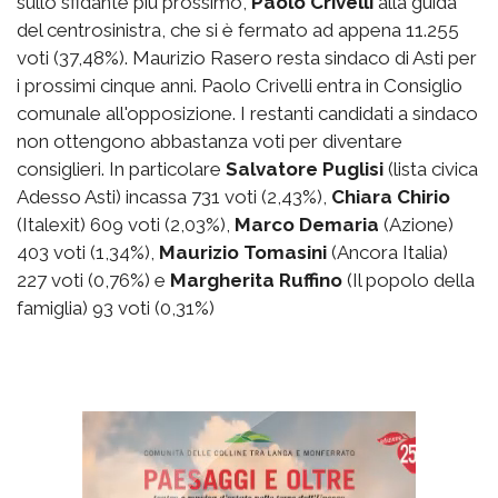
sullo sfidante più prossimo,
Paolo Crivelli
alla guida
del centrosinistra, che si è fermato ad appena 11.255
voti (37,48%). Maurizio Rasero resta sindaco di Asti per
i prossimi cinque anni. Paolo Crivelli entra in Consiglio
comunale all'opposizione. I restanti candidati a sindaco
non ottengono abbastanza voti per diventare
consiglieri. In particolare
Salvatore Puglisi
(lista civica
Adesso Asti) incassa 731 voti (2,43%),
Chiara Chirio
(Italexit) 609 voti (2,03%),
Marco Demaria
(Azione)
403 voti (1,34%),
Maurizio Tomasini
(Ancora Italia)
227 voti (0,76%) e
Margherita Ruffino
(Il popolo della
famiglia) 93 voti (0,31%)