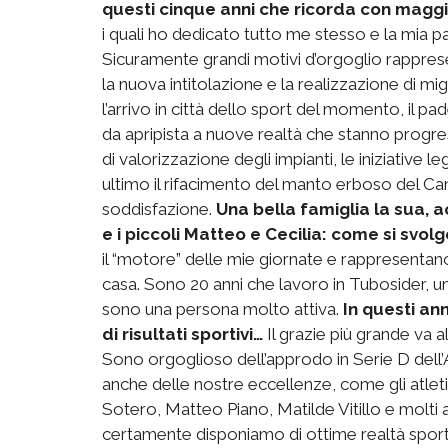
questi cinque anni che ricorda con magg
i quali ho dedicato tutto me stesso e la mia p
Sicuramente grandi motivi d’orgoglio rappresen
la nuova intitolazione e la realizzazione di mig
l’arrivo in città dello sport del momento, il pa
da apripista a nuove realtà che stanno prog
di valorizzazione degli impianti, le iniziative le
ultimo il rifacimento del manto erboso del Ca
soddisfazione.
Una bella famiglia la sua, 
e i piccoli Matteo e Cecilia: come si svol
il “motore” delle mie giornate e rappresentano 
casa. Sono 20 anni che lavoro in Tubosider, u
sono una persona molto attiva.
In questi an
di risultati sportivi…
Il grazie più grande va 
Sono orgoglioso dell’approdo in Serie D dell’
anche delle nostre eccellenze, come gli atleti
Sotero, Matteo Piano, Matilde Vitillo e molti al
certamente disponiamo di ottime realtà sport