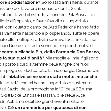
iore soddisfazione?
Sono stati anni intensi, durante
assione per lavorare in squadra con la Giunta.
tano i lavori di ristrutturazione del PalaBosca, con
liorie all’impianto, e l’aver favorito e supportato
del, con i quattro campi dell’Asti Padel che hanno fatto
ressivamente nascendo e prosperando. Tutte le opere
gate alle molteplici attività sportive locali in città, non
mpo Due dello stadio sono inoltre grandi motivi di
accanto a Michela Pia, della Farmacia Don Bosco,
ge la sua quotidianità?
Mia moglie e i miei figli sono
il porto sicuro al termine delle lunghe ore fuori
n impiego cui dedico tutta la mia energia. Diciamo che
ni di iniziative ce ne sono state molte, ma anche
alle società, che mi hanno supportato e sostenuto.
Asti Calcio, della promozione in “C” della SBA, ma
 Skull Boxe Etinosa e Hassan, o le stelle Alice
tri. Abbiamo ospitato grandi eventi in città, e
ive.
C’è un rammarico per qualcosa di non