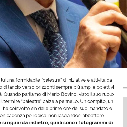
i una formidabile “palestra” di iniziative e attività da
 di lancio verso orizzonti sempre più ampi e obiettivi
à. Quando parliamo di Mario Bovino, visto il suo ruolo
 il termine “palestra” calza a pennello. Un compito, un
e l’ha coinvolto sin dalle prime ore del suo mandato e
e con cadenza periodica, non lasciandosi abbattere
e si riguarda indietro, quali sono i fotogrammi di