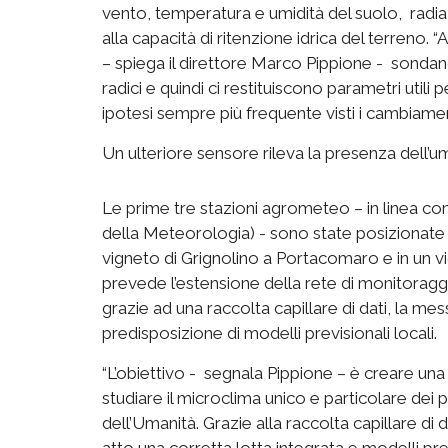
vento, temperatura e umidità del suolo, radia
alla capacità di ritenzione idrica del terreno. “
– spiega il direttore Marco Pippione - sondano 
radici e quindi ci restituiscono parametri util
ipotesi sempre più frequente visti i cambiamenti
Un ulteriore sensore rileva la presenza dell’umi
Le prime tre stazioni agrometeo – in linea 
della Meteorologia) - sono state posizionate in
vigneto di Grignolino a Portacomaro e in un vi
prevede l’estensione della rete di monitoraggi
grazie ad una raccolta capillare di dati, la mess
predisposizione di modelli previsionali locali.
“L’obiettivo - segnala Pippione – è creare una
studiare il microclima unico e particolare de
dell’Umanità. Grazie alla raccolta capillare di
atto una corretta lotta integrata e modelli previ