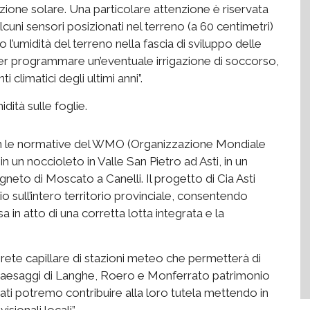
zione solare. Una particolare attenzione è riservata
Alcuni sensori posizionati nel terreno (a 60 centimetri)
l’umidità del terreno nella fascia di sviluppo delle
i per programmare un’eventuale irrigazione di soccorso,
 climatici degli ultimi anni”.
dità sulle foglie.
con le normative del WMO (Organizzazione Mondiale
 un noccioleto in Valle San Pietro ad Asti, in un
gneto di Moscato a Canelli. Il progetto di Cia Asti
o sull’intero territorio provinciale, consentendo
a in atto di una corretta lotta integrata e la
 rete capillare di stazioni meteo che permetterà di
i paesaggi di Langhe, Roero e Monferrato patrimonio
 dati potremo contribuire alla loro tutela mettendo in
sionali locali”.