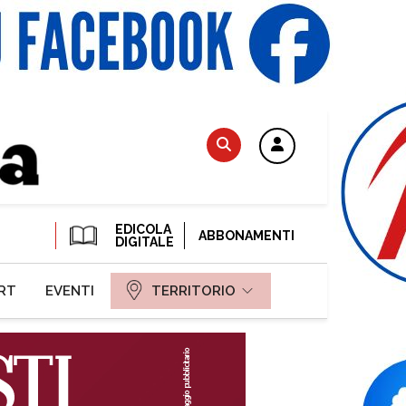
EDICOLA
ABBONAMENTI
DIGITALE
RT
EVENTI
TERRITORIO