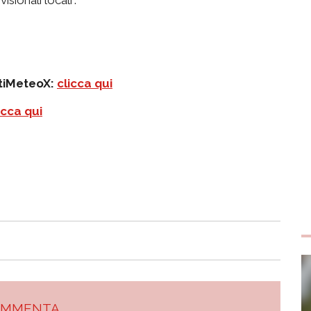
atiMeteoX:
clicca qui
icca qui
OMMENTA