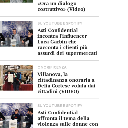
«Ora un dialogo
costruttivo» (Video)
SU YOUTUBE E SPOTIFY
Asti Confidential
incontra l'influencer
Luca Garbin che
racconta i clienti più
assurdi dei supermercati
ONORIFICENZA
Villanova, la
cittadinanza onoraria a
Delia Cortese voluta dai
cittadini (VIDEO)
SU YOUTUBE E SPOTIFY
Asti Confidential
affronta il tema della
violenza sulle donne con