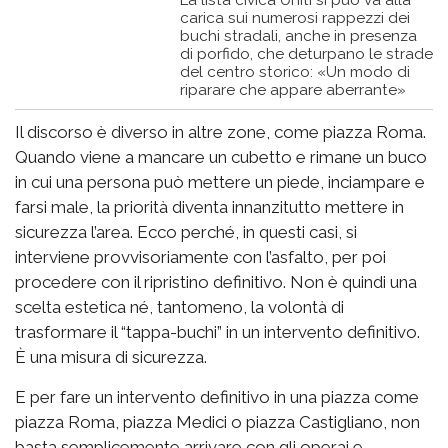
La lista civica Uniti si può va alla
carica sui numerosi rappezzi dei
buchi stradali, anche in presenza
di porfido, che deturpano le strade
del centro storico: «Un modo di
riparare che appare aberrante»
Il discorso è diverso in altre zone, come piazza Roma.
Quando viene a mancare un cubetto e rimane un buco
in cui una persona può mettere un piede, inciampare e
farsi male, la priorità diventa innanzitutto mettere in
sicurezza l’area. Ecco perché, in questi casi, si
interviene provvisoriamente con l’asfalto, per poi
procedere con il ripristino definitivo. Non è quindi una
scelta estetica né, tantomeno, la volontà di
trasformare il “tappa-buchi” in un intervento definitivo.
È una misura di sicurezza.
E per fare un intervento definitivo in una piazza come
piazza Roma, piazza Medici o piazza Castigliano, non
basta semplicemente arrivare con gli operai e