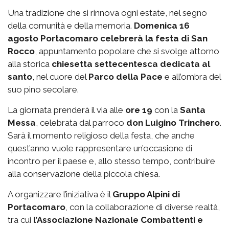
Una tradizione che si rinnova ogni estate, nel segno
della comunità e della memoria.
Domenica 16
agosto Portacomaro celebrerà la festa di San
Rocco
, appuntamento popolare che si svolge attorno
alla storica
chiesetta settecentesca dedicata al
santo
, nel cuore del
Parco della Pace
e all’ombra del
suo pino secolare.
La giornata prenderà il via alle
ore 19
con la
Santa
Messa
, celebrata dal parroco
don Luigino Trinchero
.
Sarà il momento religioso della festa, che anche
quest’anno vuole rappresentare un’occasione di
incontro per il paese e, allo stesso tempo, contribuire
alla conservazione della piccola chiesa.
A organizzare l’iniziativa è il
Gruppo Alpini di
Portacomaro
, con la collaborazione di diverse realtà,
tra cui
l’Associazione Nazionale Combattenti e