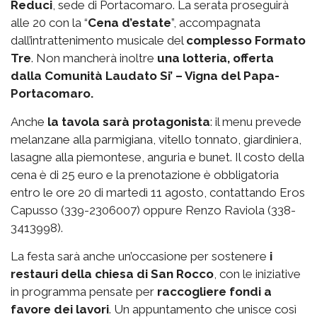
Reduci
, sede di Portacomaro. La serata proseguirà
alle 20 con la “
Cena d’estate
”, accompagnata
dall’intrattenimento musicale del
complesso Formato
Tre
. Non mancherà inoltre
una lotteria, offerta
dalla Comunità Laudato Si’ – Vigna del Papa-
Portacomaro.
Anche
la tavola sarà protagonista
: il menu prevede
melanzane alla parmigiana, vitello tonnato, giardiniera,
lasagne alla piemontese, anguria e bunet. Il costo della
cena è di 25 euro e la prenotazione è obbligatoria
entro le ore 20 di martedì 11 agosto, contattando Eros
Capusso (339-2306007) oppure Renzo Raviola (338-
3413998).
La festa sarà anche un’occasione per sostenere
i
restauri della chiesa di San Rocco
, con le iniziative
in programma pensate per
raccogliere fondi a
favore dei lavori
. Un appuntamento che unisce così