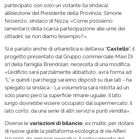
partecipato con solo un votante (la sindaca)
all’elezione del Presidente della Provincia, Simone
Nosenzo, sindaco di Nizza: «Come possiamo
lamentarci della scarsa partecipazione alle urne dei
cittadini, se non diamo l’esempio?».
Si è parlato anche di urbanistica e dell’area “
Castello
”; il
progetto presentato dal Gruppo commerciale Maxi Di
srl della famiglia Brendolan, necessita di una modifica.
«L’edificio sarà parzialmente abbattuto, avrà forma ad
“L” e quindi i parcheggi saranno disposti su due lati – ha
spiegato la sindaca - La volumetria sarà ridotta ad un
solo piano però la superficie rimane uguale. Il lato
lungo dovrebbe essere occupato dal supermercato, il
lato corto, da una serie di altri servizi e punti vendita».
Diverse le
variazioni di bilancio
, ex multis, per dotare
di nuove guide la piattaforma ecologica di via Alfieri
(10.000), da anni non operativa. Il collocamento dei