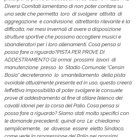
Diversi Comitati lamentano di non poter contare su
una sede che permetta loro di svolgere attività di
aggregazione e condivisione, altrettanto rilevante è la
difficoltà, nei mesi invernali di avere a disposizione
strutture sportive che possano accogliere musici e
sbandieratori per i loro allenamenti.
Cosa pensa si
possa fare a riguardo?
​PISTA PER PROVE DI
ADDESTRAMENTO
Gli ormai prossimi lavori di
manutenzione presso lo Stadio Comunale “Censin
Bosia” decreteranno lo smantellamento della pista
ovoidale attualmente presente ed in uso, questo creerà
l’effettiva impossibilità di poter svolgere le consuete
prove di addestramento al fine di stilare l’elenco dei
cavalli idonei per la corsa del Palio.
Cosa pensa si
possa fare a riguardo?
Siamo stati molto specifici con
le domande precedenti, quindi ora Le chiediamo
semplicemente, se dovesse essere eletto Sindaco,
come vede la progressione del Palio nei prossimi