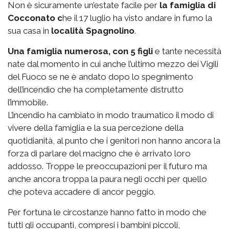
Non è sicuramente un’estate facile per
la famiglia di
Cocconato c
he il 17 luglio ha visto andare in fumo la
sua casa in
località Spagnolino
.
Una famiglia numerosa, con 5 figli
e tante necessità
nate dal momento in cui anche l’ultimo mezzo dei Vigili
del Fuoco se ne è andato dopo lo spegnimento
dell’incendio che ha completamente distrutto
l’immobile.
L’incendio ha cambiato in modo traumatico il modo di
vivere della famiglia e la sua percezione della
quotidianità, al punto che i genitori non hanno ancora la
forza di parlare del macigno che è arrivato loro
addosso. Troppe le preoccupazioni per il futuro ma
anche ancora troppa la paura negli occhi per quello
che poteva accadere di ancor peggio.
Per fortuna le circostanze hanno fatto in modo che
tutti gli occupanti, compresi i bambini piccoli,