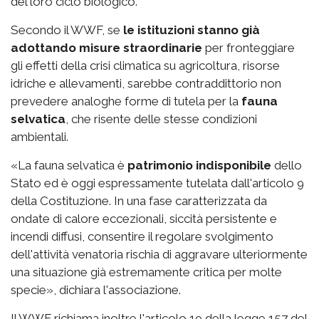
del loro ciclo biologico.
Secondo il WWF, se
le istituzioni stanno già
adottando misure straordinarie
per fronteggiare
gli effetti della crisi climatica su agricoltura, risorse
idriche e allevamenti, sarebbe contraddittorio non
prevedere analoghe forme di tutela per la
fauna
selvatica
, che risente delle stesse condizioni
ambientali.
«La fauna selvatica è
patrimonio indisponibile
dello
Stato ed è oggi espressamente tutelata dall'articolo 9
della Costituzione. In una fase caratterizzata da
ondate di calore eccezionali, siccità persistente e
incendi diffusi, consentire il regolare svolgimento
dell'attività venatoria rischia di aggravare ulteriormente
una situazione già estremamente critica per molte
specie», dichiara l'associazione.
Il WWF richiama inoltre l'articolo 19 della legge 157 del