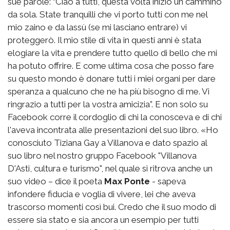
sue parole: “Ciao a tutti, questa volta inizio un cammino
da sola. State tranquilli che vi porto tutti con me nel
mio zaino e da lassù (se mi lasciano entrare) vi
proteggerò. Il mio stile di vita in questi anni è stata
elogiare la vita e prendere tutto quello di bello che mi
ha potuto offrire. E come ultima cosa che posso fare
su questo mondo è donare tutti i miei organi per dare
speranza a qualcuno che ne ha più bisogno di me. Vi
ringrazio a tutti per la vostra amicizia”. E non solo su
Facebook corre il cordoglio di chi la conosceva e di chi
l'aveva incontrata alle presentazioni del suo libro. «Ho
conosciuto Tiziana Gay a Villanova e dato spazio al
suo libro nel nostro gruppo Facebook "Villanova
D'Asti, cultura e turismo", nel quale si ritrova anche un
suo video – dice il poeta
Max Ponte
- sapeva
infondere fiducia e voglia di vivere, lei che aveva
trascorso momenti così bui. Credo che il suo modo di
essere sia stato e sia ancora un esempio per tutti