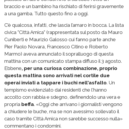
braccio e un bambino ha rischiato di ferirsi gravemente
a una gamba. Tutto questo fino a oggi.
C’è qualcosa, infatti, che lascia l’amaro in bocca. La lista
civica "Città Amica" (rappresentata sul posto da Mauro
Cuniberti e Maurizio Galosso cui fanno parte anche
Pier Paolo Novara, Francesco Citino e Roberto
Marmo) aveva annunciato il sopralluogo di questa
mattina con un comunicato stampa diffuso il 3 agosto.
Ebbene
, per una curiosa combinazione, proprio
questa mattina sono arrivati nel cortile due
operai inviati a tappare i buchi nell'asfalto
. Un
tempismo evidenziato dai residenti che l'hanno
accolto con rabbia e sdegno, definendolo una vera e
propria
beffa
. «Oggi che arrivano i giornalisti vengono
a chiudere le buche, ma se non avessimo sollevato il
caso tramite Città Amica non sarebbe successo nulla»
commentano i condomini.