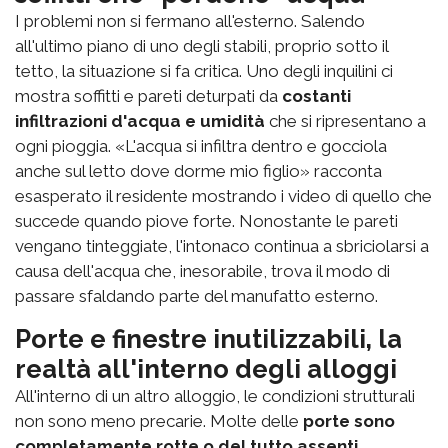
I problemi non si fermano all'esterno. Salendo
all'ultimo piano di uno degli stabili, proprio sotto il
tetto, la situazione si fa critica. Uno degli inquilini ci
mostra soffitti e pareti deturpati da
costanti
infiltrazioni d'acqua e umidità
che si ripresentano a
ogni pioggia. «L'acqua si infiltra dentro e gocciola
anche sul letto dove dorme mio figlio» racconta
esasperato il residente mostrando i video di quello che
succede quando piove forte. Nonostante le pareti
vengano tinteggiate, l'intonaco continua a sbriciolarsi a
causa dell'acqua che, inesorabile, trova il modo di
passare sfaldando parte del manufatto esterno.
Porte e finestre inutilizzabili, la
realtà all'interno degli alloggi
All'interno di un altro alloggio, le condizioni strutturali
non sono meno precarie. Molte delle
porte sono
completamente rotte o del tutto assenti
,