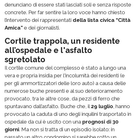
denunciano di essere stati lasciati soli e senza risposte
concrete. Per far sentire la loro voce hanno chiesto
l’intervento dei rappresentati
della lista civica “Città
Amica”
e dei giornalisti.
Cortile trappola, un residente
all’ospedale e l'asfalto
sgretolato
Il cortile comune del complesso è stato a lungo una
vera e propria insidia per l'incolumità dei residenti (e
per gli ammortizzatori delle loro auto) a causa delle
numerose buche presenti e al suo deterioramento
provocato, tra le altre cose, da pezzi di ferro che
spuntavano dall’asfalto. Buche che, il
29 luglio
, hanno
provocato la caduta di uno degli inquilini trasportato in
ospedale da cui è uscito con una
prognosi di 30
giorni
. Ma non si tratta di un episodio isolato: in
passato un altro condomino si sarebbe rotto un