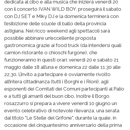
dedicata al cibo e alla musica che inizierà venerdì 20
con il concerto IVAN WILD BOY, proseguirà il sabato
con DJ SET e Miky DJ e la domenica terminerà con
l’esibizione delle scuole di ballo della provincia
astigiana. Nel ricco weekend agli spettacoli sarà
possibile abbinare un’eccellente proposta
gastronomica grazie ai food truck (da intendersi quali
camion ristorante o chioschi furgone), che
funzioneranno in questi orari: venerdì 20 e sabato 21
maggio dalle 18 all’una e domenica 22 dalle 11,30 alle
22,30. L’invito a partecipare è ovviamente rivolto
all’intera cittadinanza (tutti i Borghi e i Rioni), agli
esponenti dei Comitati dei Comuni partecipanti al Palio
e a tutti gli amanti del buon cibo. Inoltre il Borgo
rosazzurro si prepara a vivere venerdì 10 giugno un
evento celebrativo di notevole rilevanza, una serata
dal titolo "Le Stelle del Grifone", durante la quale, in
occasione del cinquantesimo anniversario della prima