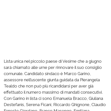
Lista unica nel piccolo paese di Vesime che a giugno
sarà chiamato alle urne per rinnovare il suo consiglio
comunale. Candidato sindaco è Marco Garino,
assessore nell’uscente giunta guidata da Pierangela
Tealdo che non può più ricandidarsi per aver già
effettuato il numero massimo di mandati consecutivi.
Con Garino in lista ci sono Emanuela Bracco, Giuliana
Destefanis, Serena Ficani, Riccardo Ghignone, Claudio
Ernesto Giordano, Franco Masengo, Emiljana