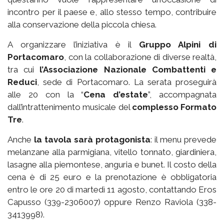
incontro per il paese e, allo stesso tempo, contribuire
alla conservazione della piccola chiesa.
A organizzare l’iniziativa è il
Gruppo Alpini di
Portacomaro
, con la collaborazione di diverse realtà,
tra cui
l’Associazione Nazionale Combattenti e
Reduci
, sede di Portacomaro. La serata proseguirà
alle 20 con la “
Cena d’estate
”, accompagnata
dall’intrattenimento musicale del
complesso Formato
Tre
.
Anche
la tavola sarà protagonista
: il menu prevede
melanzane alla parmigiana, vitello tonnato, giardiniera,
lasagne alla piemontese, anguria e bunet. Il costo della
cena è di 25 euro e la prenotazione è obbligatoria
entro le ore 20 di martedì 11 agosto, contattando Eros
Capusso (339-2306007) oppure Renzo Raviola (338-
3413998).