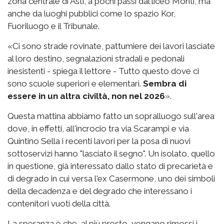
zona centrale di Asti, a pochi passi dal liceo Monti, ma
anche da luoghi pubblici come lo spazio Kor,
Fuoriluogo e il Tribunale.
«Ci sono strade rovinate, pattumiere dei lavori lasciate
al loro destino, segnalazioni stradali e pedonali
inesistenti - spiega il lettore - Tutto questo dove ci
sono scuole superiori e elementari.
Sembra di
essere in un altra civiltà, non nel 2026
».
Questa mattina abbiamo fatto un sopralluogo sull'area
dove, in effetti, all'incrocio tra via Scarampi e via
Quintino Sella i recenti lavori per la posa di nuovi
sottoservizi hanno "lasciato il segno". Un isolato, quello
in questione, già interessato dallo stato di precarietà e
di degrado in cui versa l'ex Casermone, uno dei simboli
della decadenza e del degrado che interessano i
contenitori vuoti della città.
La speranza è che, al più presto, vengano rimossi i