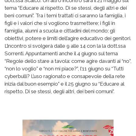
dott.ssa Scalco. Un altro incontro sarà il 21 maggio sul
tema “Educare al rispetto. Di se stessi, degli altri e dei
beni comuni”. Tra i temi trattati ci saranno la famiglia, i
figli e i valori che si vogliono trasmettere; i figli in
famiglia, alunni a scuola e cittadini del mondo; gli
obiettivi, potere e limiti dell’agire educativo dei genitori.
L’incontro si svolgerà dalle 9 alle 14 con la la dott.ssa
Sorrenti. Appuntamenti anche il 4 giugno sul tema
“Regole dello stare a tavola: come agire davanti ai “no”,
“non lo voglio” e “non mi piace?”, l’11 giugno su “Tutti
cyberbulli? L’uso ragionato e consapevole della rete
inizia dal buon esempio” e il 25 giugno su “Educare al
rispetto. Di se stessi, degli altri, dei beni comuni”.