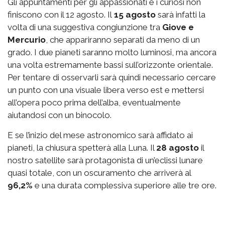
Gli appuntamenti per gli appassionati e i curiosi non
finiscono con il 12 agosto.
Il
15 agosto
sarà infatti la
volta di una suggestiva congiunzione tra
Giove e
Mercurio
, che appariranno separati da meno di un
grado. I due pianeti saranno molto luminosi, ma ancora
una volta estremamente bassi sull’orizzonte orientale.
Per tentare di osservarli sarà quindi necessario cercare
un punto con una visuale libera verso est e mettersi
all’opera poco prima dell’alba, eventualmente
aiutandosi con un binocolo.
E se l’inizio del mese astronomico sarà affidato ai
pianeti, la chiusura spetterà alla Luna.
Il
28 agosto
il
nostro satellite sarà protagonista di un’eclissi lunare
quasi totale, con un oscuramento che arriverà al
96,2%
e una durata complessiva superiore alle tre ore.