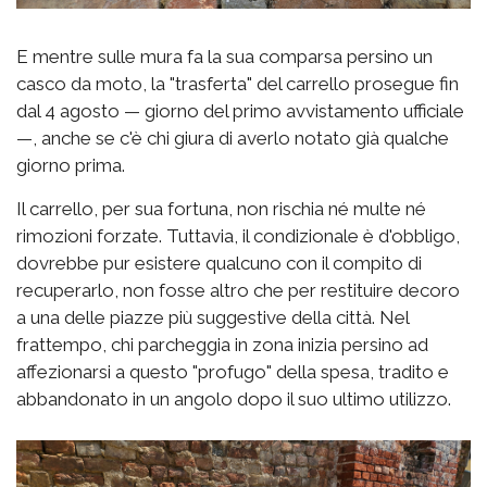
E mentre sulle mura fa la sua comparsa persino un
casco da moto, la "trasferta" del carrello prosegue fin
dal 4 agosto — giorno del primo avvistamento ufficiale
—, anche se c'è chi giura di averlo notato già qualche
giorno prima.
Il carrello, per sua fortuna, non rischia né multe né
rimozioni forzate. Tuttavia, il condizionale è d'obbligo,
dovrebbe pur esistere qualcuno con il compito di
recuperarlo, non fosse altro che per restituire decoro
a una delle piazze più suggestive della città. Nel
frattempo, chi parcheggia in zona inizia persino ad
affezionarsi a questo "profugo" della spesa, tradito e
abbandonato in un angolo dopo il suo ultimo utilizzo.