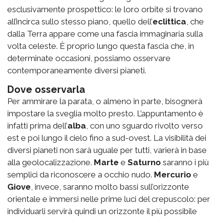
esclusivamente prospettico: le loro orbite si trovano
all’incirca sullo stesso piano, quello dell’
eclittica
, che
dalla Terra appare come una fascia immaginaria sulla
volta celeste. È proprio lungo questa fascia che, in
determinate occasioni, possiamo osservare
contemporaneamente diversi pianeti.
Dove osservarla
Per ammirare la parata, o almeno in parte, bisognerà
impostare la sveglia molto presto. L’appuntamento è
infatti
prima dell’
alba
, con uno sguardo rivolto verso
est e poi lungo il cielo fino a sud-ovest. La visibilità dei
diversi pianeti non sarà uguale per tutti, varierà in base
alla geolocalizzazione.
Marte
e
Saturno
saranno i più
semplici da riconoscere a occhio nudo.
Mercurio
e
Giove
, invece, saranno molto bassi sull’orizzonte
orientale e immersi nelle prime luci del crepuscolo: per
individuarli servirà quindi un orizzonte il più possibile