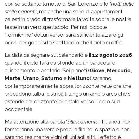
con sé soltanto la notte di San Lorenzo e le "
notti delle
stelle cadenti
", ma anche una serie di appuntamenti
celesti in grado di trasformare la volta sopra le nostre
teste in un vero spettacolo. Per noi, piccole
“formichine” dell’universo, sarà sufficiente alzare gli
occhi per godersi lo spettacolo che il cielo ci offre.
La data da segnare sul calendario è il
12 agosto 2026
,
quando il cielo farà da sfondo ad un particolare
allineamento planetario. Sei pianeti (
Giove
,
Mercurio
,
Marte
,
Urano
,
Saturno
e
Nettuno
)
saranno
contemporaneamente sopra l’orizzonte nelle ore che
precedono l’alba, distribuiti lungo un ampio arco che si
estende dall’orizzonte orientale verso il cielo sud-
occidentale.
Ma attenzione alla parola “
allineamento
”. I pianeti, non
formeranno una vera e propria fila nello spazio e non
saranno realmente vicini gli uni agli altri. L’effetto è