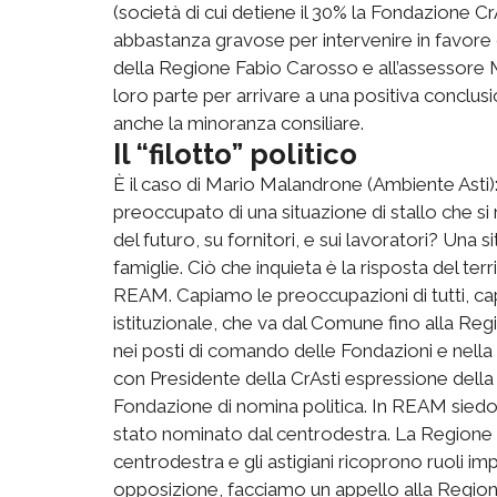
(società di cui detiene il 30% la Fondazione Cr
abbastanza gravose per intervenire in favore d
della Regione Fabio Carosso e all’assessore Ma
loro parte per arrivare a una positiva conclusi
anche la minoranza consiliare.
Il “filotto” politico
È il caso di Mario Malandrone (Ambiente Asti
preoccupato di una situazione di stallo che si r
del futuro, su fornitori, e sui lavoratori? Una 
famiglie. Ciò che inquieta è la risposta del terri
REAM. Capiamo le preoccupazioni di tutti, capia
istituzionale, che va dal Comune fino alla Regi
nei posti di comando delle Fondazioni e nella 
con Presidente della CrAsti espressione della
Fondazione di nomina politica. In REAM siedo
stato nominato dal centrodestra. La Regione
centrodestra e gli astigiani ricoprono ruoli impo
opposizione, facciamo un appello alla Region