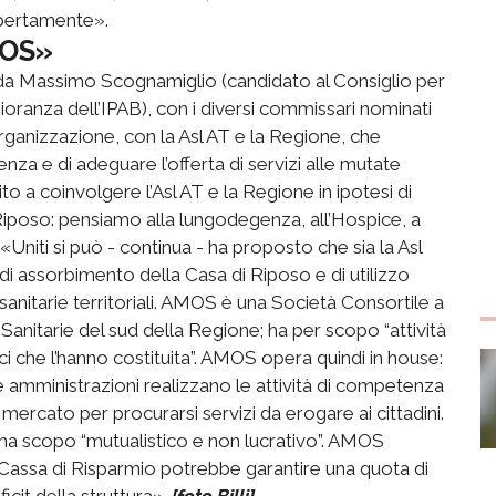
apertamente».
MOS»
 da Massimo Scognamiglio (candidato al Consiglio per
gioranza dell’IPAB), con i diversi commissari nominati
organizzazione, con la Asl AT e la Regione, che
enza e di adeguare l’offerta di servizi alle mutate
to a coinvolgere l’Asl AT e la Regione in ipotesi di
i Riposo: pensiamo alla lungodegenza, all’Hospice, a
 «Uniti si può - continua - ha proposto che sia la Asl
i assorbimento della Casa di Riposo e di utilizzo
tà sanitarie territoriali. AMOS è una Società Consortile a
Sanitarie del sud della Regione; ha per scopo “attività
Soci che l’hanno costituita”. AMOS opera quindi in house:
he amministrazioni realizzano le attività di competenza
mercato per procurarsi servizi da erogare ai cittadini.
 ha scopo “mutualistico e non lucrativo”. AMOS
 Cassa di Risparmio potrebbe garantire una quota di
ficit della struttura».
[foto Billi]