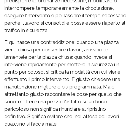
predisporre le ordinanze necessarie, modificare o
interrompere temporaneamente la circolazione,
eseguire l’intervento e poi lasciare il tempo necessario
perché il lavoro si consolidi e possa essere riaperto al
traffico in sicurezza.
E qui nasce una contraddizione: quando una piazza
viene chiusa per consentire i lavori, arrivano le
lamentele per la piazza chiusa; quando invece si
interviene rapidamente per mettere in sicurezza un
punto pericoloso, si critica la modalità con cui viene
effettuato il primo intervento. È giusto chiedere una
manutenzione migliore e più programmata. Ma è
altrettanto giusto raccontare le cose per quello che
sono: mettere una pezza d’asfalto su un buco
pericoloso non significa rinunciare al ripristino
definitivo. Significa evitare che, nell’attesa dei lavori,
qualcuno si faccia male.