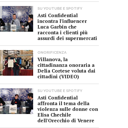
SU YOUTUBE E SPOTIFY
Asti Confidential
incontra l'influencer
Luca Garbin che
racconta i clienti più
assurdi dei supermercati
ONORIFICENZA
Villanova, la
cittadinanza onoraria a
Delia Cortese voluta dai
cittadini (VIDEO)
SU YOUTUBE E SPOTIFY
Asti Confidential
affronta il tema della
violenza sulle donne con
Elisa Chechile
dell'Orecchio di Venere