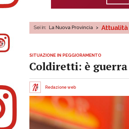
Attualità
Sei in:
La Nuova Provincia
>
SITUAZIONE IN PEGGIORAMENTO
Coldiretti: è guerra
Redazione web