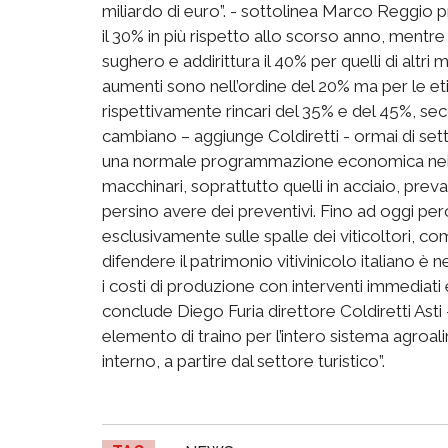
miliardo di euro”. - sottolinea Marco Reggio pr
il 30% in più rispetto allo scorso anno, mentre 
sughero e addirittura il 40% per quelli di altri m
aumenti sono nell’ordine del 20% ma per le etic
rispettivamente rincari del 35% e del 45%, secon
cambiano – aggiunge Coldiretti - ormai di set
una normale programmazione economica nei cos
macchinari, soprattutto quelli in acciaio, preva
persino avere dei preventivi. Fino ad oggi però
esclusivamente sulle spalle dei viticoltori, come
difendere il patrimonio vitivinicolo italiano è
i costi di produzione con interventi immediati e
conclude Diego Furia direttore Coldiretti Asti - 
elemento di traino per l’intero sistema agroa
interno, a partire dal settore turistico”.​