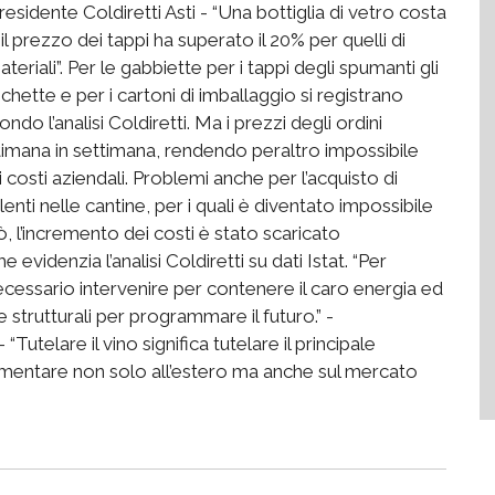
esidente Coldiretti Asti - “Una bottiglia di vetro costa
il prezzo dei tappi ha superato il 20% per quelli di
ateriali”. Per le gabbiette per i tappi degli spumanti gli
hette e per i cartoni di imballaggio si registrano
do l’analisi Coldiretti. Ma i prezzi degli ordini
timana in settimana, rendendo peraltro impossibile
ti aziendali. Problemi anche per l’acquisto di
lenti nelle cantine, per i quali è diventato impossibile
, l’incremento dei costi è stato scaricato
 evidenzia l’analisi Coldiretti su dati Istat. “Per
 necessario intervenire per contenere il caro energia ed
 strutturali per programmare il futuro.” -
“Tutelare il vino significa tutelare il principale
limentare non solo all’estero ma anche sul mercato