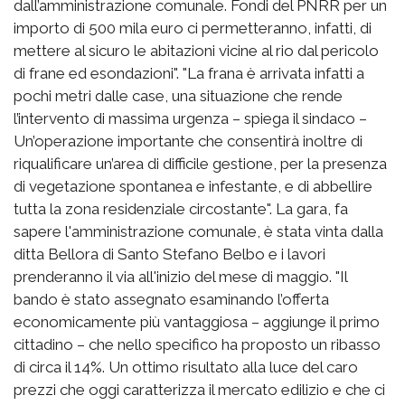
dall’amministrazione comunale. Fondi del PNRR per un
importo di 500 mila euro ci permetteranno, infatti, di
mettere al sicuro le abitazioni vicine al rio dal pericolo
di frane ed esondazioni". "La frana è arrivata infatti a
pochi metri dalle case, una situazione che rende
l’intervento di massima urgenza – spiega il sindaco –
Un’operazione importante che consentirà inoltre di
riqualificare un’area di difficile gestione, per la presenza
di vegetazione spontanea e infestante, e di abbellire
tutta la zona residenziale circostante". La gara, fa
sapere l'amministrazione comunale, è stata vinta dalla
ditta Bellora di Santo Stefano Belbo e i lavori
prenderanno il via all'inizio del mese di maggio. "Il
bando è stato assegnato esaminando l’offerta
economicamente più vantaggiosa – aggiunge il primo
cittadino – che nello specifico ha proposto un ribasso
di circa il 14%. Un ottimo risultato alla luce del caro
prezzi che oggi caratterizza il mercato edilizio e che ci