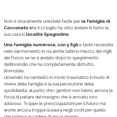
Non è sicuramente un’estate facile per
la famiglia di
Cocconato c
he il 17 luglio ha visto andare in fumo la
sua casa in
località Spagnolino
.
Una famiglia numerosa, con 5 figli
e tante necessità
nate dal momento in cui anche l’ultimo mezzo dei Vigili
del Fuoco se ne è andato dopo lo spegnimento
dell’incendio che ha completamente distrutto
l’immobile.
L’incendio ha cambiato in modo traumatico il modo di
vivere della famiglia e la sua percezione della
quotidianità, al punto che i genitori non hanno ancora la
forza di parlare del macigno che è arrivato loro
addosso. Troppe le preoccupazioni per il futuro ma
anche ancora troppa la paura negli occhi per quello
che poteva accadere di ancor peggio.