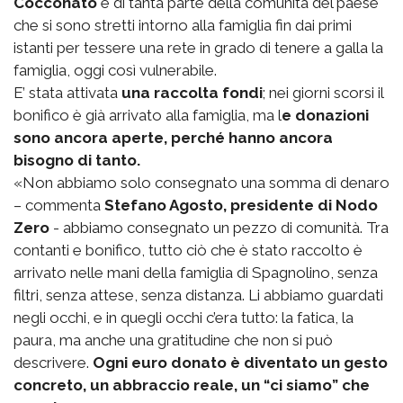
Cocconato
e di tanta parte della comunità del paese
che si sono stretti intorno alla famiglia fin dai primi
istanti per tessere una rete in grado di tenere a galla la
famiglia, oggi così vulnerabile.
E’ stata attivata
una raccolta fondi
; nei giorni scorsi il
bonifico è già arrivato alla famiglia, ma l
e donazioni
sono ancora aperte, perché hanno ancora
bisogno di tanto.
«Non abbiamo solo consegnato una somma di denaro
– commenta
Stefano Agosto, presidente di Nodo
Zero
- abbiamo consegnato un pezzo di comunità. Tra
contanti e bonifico, tutto ciò che è stato raccolto è
arrivato nelle mani della famiglia di Spagnolino, senza
filtri, senza attese, senza distanza. Li abbiamo guardati
negli occhi, e in quegli occhi c’era tutto: la fatica, la
paura, ma anche una gratitudine che non si può
descrivere.
Ogni euro donato è diventato un gesto
concreto, un abbraccio reale, un “ci siamo” che