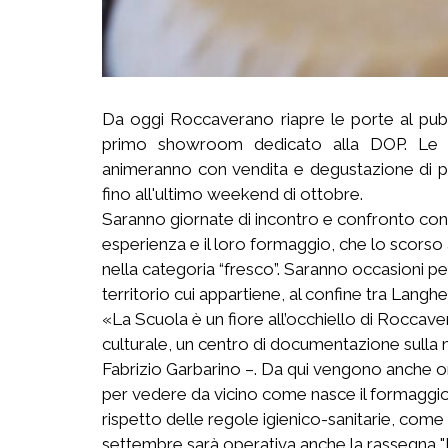
Da oggi Roccaverano riapre le porte al pubb
primo showroom dedicato alla DOP. Le a
animeranno con vendita e degustazione di prod
fino all'ultimo weekend di ottobre.
Saranno giornate di incontro e confronto con i
esperienza e il loro formaggio, che lo scorso a
nella categoria “fresco”. Saranno occasioni per
territorio cui appartiene, al confine tra Langh
«La Scuola è un fiore all’occhiello di Roccav
culturale, un centro di documentazione sulla 
Fabrizio Garbarino –. Da qui vengono anche or
per vedere da vicino come nasce il formaggio, 
rispetto delle regole igienico-sanitarie, come s
settembre sarà operativa anche la rassegna 