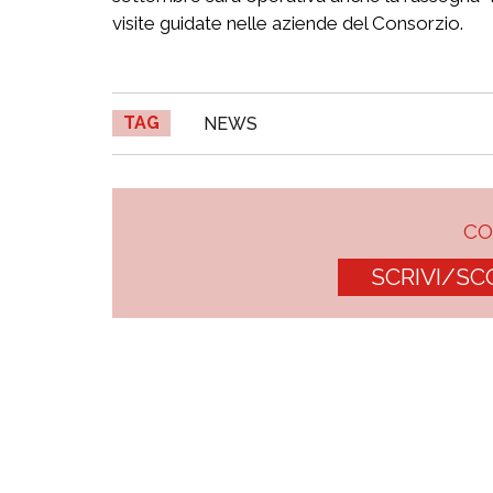
visite guidate nelle aziende del Consorzio.
TAG
NEWS
C
SCRIVI/SC