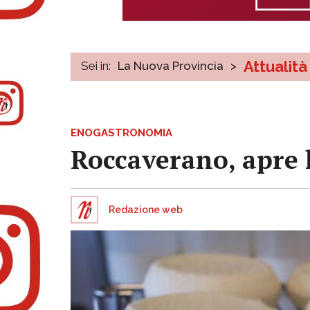
Attualità
Sei in:
La Nuova Provincia
>
ENOGASTRONOMIA
Roccaverano, apre l
Redazione web