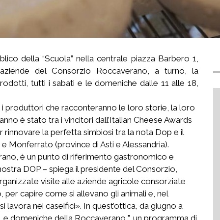
lico della “Scuola” nella centrale piazza Barbero 1,
ziende del Consorzio Roccaverano, a turno, la
otti, tutti i sabati e le domeniche dalle 11 alle 18,
 produttori che racconteranno le loro storie, la loro
nno è stato tra i vincitori dall’Italian Cheese Awards
 rinnovare la perfetta simbiosi tra la nota Dop e il
e e Monferrato (province di Asti e Alessandria).
erano, è un punto di riferimento gastronomico e
nostra DOP – spiega il presidente del Consorzio,
ganizzate visite alle aziende agricole consorziate
per capire come si allevano gli animali e, nel
i lavora nei caseifici». In quest’ottica, da giugno a
"Le domeniche della Roccaverano ", un programma di