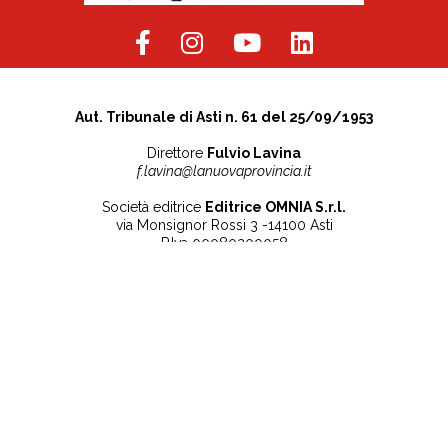
Aut. Tribunale di Asti n. 61 del 25/09/1953
Direttore
Fulvio Lavina
f.lavina@lanuovaprovincia.it
Società editrice
Editrice OMNIA S.r.l.
via Monsignor Rossi 3 -14100 Asti
P.Iva 00080200058
Contatti
Note legali
Tel:
+39 0141 532186
Privacy Policy
info@lanuovaprovincia.it
Cookie Policy
segreteria@lanuovaprovincia.it
Dichiarazione di
sito@lanuovaprovincia.it
accessibilità