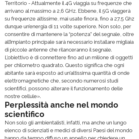
Territorio - Attualmente il 4G viaggia su frequenze che
arrivano al massimo a 2,6 GHz. Ebbene, il 5G viaggerà
su frequenze altissime, mai usate finora, fino a 27,5 Ghz
dunque un’energia di 11 volte superiore. Non solo, per
consentire di mantenere la “potenza” del segnale, oltre
all’impianto principale sarà necessario installare migliaia
di piccole antenne che rilanceranno il segnale.
L’obiettivo è di connettere fino ad un milione di oggetti
per chilometro quadrato. Questo significa che ogni
abitante sarà esposto ad un’altissima quantità di onde
elettromagnetiche che, secondo numerosi studi
scientifici, possono alterare il funzionamento delle
nostre cellule».
Perplessità anche nel mondo
scientifico
Non solo gli ambientalisti, infatti, ma anche un lungo
elenco di scienziati e medici di diversi Paesi del mondo
hanno da tempo diffuso un appello per chiedere un