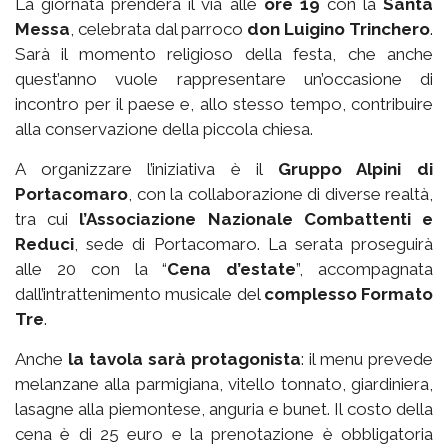
La giornata prenderà il via alle
ore 19
con la
Santa
Messa
, celebrata dal parroco
don Luigino Trinchero
.
Sarà il momento religioso della festa, che anche
quest’anno vuole rappresentare un’occasione di
incontro per il paese e, allo stesso tempo, contribuire
alla conservazione della piccola chiesa.
A organizzare l’iniziativa è il
Gruppo Alpini di
Portacomaro
, con la collaborazione di diverse realtà,
tra cui
l’Associazione Nazionale Combattenti e
Reduci
, sede di Portacomaro. La serata proseguirà
alle 20 con la “
Cena d’estate
”, accompagnata
dall’intrattenimento musicale del
complesso Formato
Tre
.
Anche
la tavola sarà protagonista
: il menu prevede
melanzane alla parmigiana, vitello tonnato, giardiniera,
lasagne alla piemontese, anguria e bunet. Il costo della
cena è di 25 euro e la prenotazione è obbligatoria