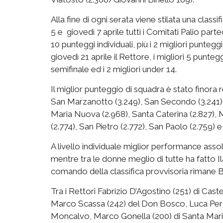
Alla fine di ogni serata viene stilata una clas
5 e giovedì 7 aprile tutti i Comitati Palio par
10 punteggi individuali, più i 2 migliori puntegg
giovedì 21 aprile il Rettore, i migliori 5 punteg
semifinale ed i 2 migliori under 14.
Il miglior punteggio di squadra è stato finora
San Marzanotto (3.249), San Secondo (3.241), 
Maria Nuova (2.968), Santa Caterina (2.827), 
(2.774), San Pietro (2.772), San Paolo (2.759) e
A livello individuale miglior performance asso
mentre tra le donne meglio di tutte ha fatto Il
comando della classifica provvisoria rimane B
Tra i Rettori Fabrizio D’Agostino (251) di Cast
Marco Scassa (242) del Don Bosco, Luca Peros
Moncalvo, Marco Gonella (200) di Santa Maria 