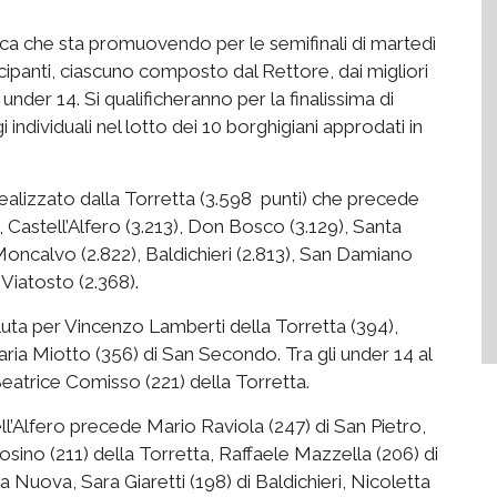
sifica che sta promuovendo per le semifinali di martedì
tecipanti, ciascuno composto dal Rettore, dai migliori
i under 14. Si qualificheranno per la finalissima di
gi individuali nel lotto dei 10 borghigiani approdati in
 realizzato dalla Torretta (3.598 punti) che precede
Castell’Alfero (3.213), Don Bosco (3.129), Santa
Moncalvo (2.822), Baldichieri (2.813), San Damiano
 Viatosto (2.368).
luta per Vincenzo Lamberti della Torretta (394),
aria Miotto (356) di San Secondo. Tra gli under 14 al
eatrice Comisso (221) della Torretta.
ell’Alfero precede Mario Raviola (247) di San Pietro,
ino (211) della Torretta, Raffaele Mazzella (206) di
Nuova, Sara Giaretti (198) di Baldichieri, Nicoletta