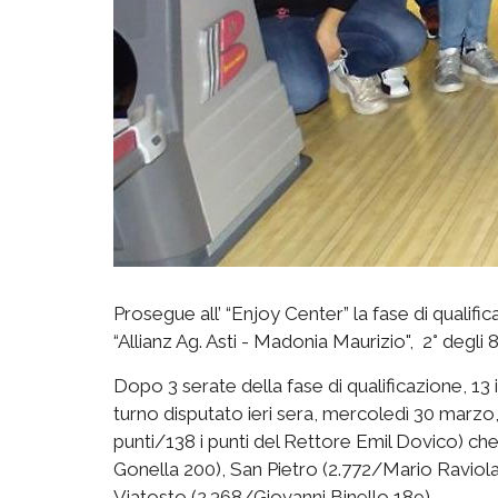
Prosegue all’ “Enjoy Center” la fase di qualif
“Allianz Ag. Asti - Madonia Maurizio", 2° degl
Dopo 3 serate della fase di qualificazione, 13 i
turno disputato ieri sera, mercoledì 30 marzo,
punti/138 i punti del Rettore Emil Dovico) 
Gonella 200), San Pietro (2.772/Mario Raviol
Viatosto (2.368/Giovanni Binello 189).