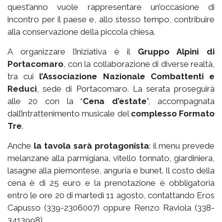
quest’anno vuole rappresentare un’occasione di
incontro per il paese e, allo stesso tempo, contribuire
alla conservazione della piccola chiesa.
A organizzare l’iniziativa è il
Gruppo Alpini di
Portacomaro
, con la collaborazione di diverse realtà,
tra cui
l’Associazione Nazionale Combattenti e
Reduci
, sede di Portacomaro. La serata proseguirà
alle 20 con la “
Cena d’estate
”, accompagnata
dall’intrattenimento musicale del
complesso Formato
Tre
.
Anche
la tavola sarà protagonista
: il menu prevede
melanzane alla parmigiana, vitello tonnato, giardiniera,
lasagne alla piemontese, anguria e bunet. Il costo della
cena è di 25 euro e la prenotazione è obbligatoria
entro le ore 20 di martedì 11 agosto, contattando Eros
Capusso (339-2306007) oppure Renzo Raviola (338-
3413998).