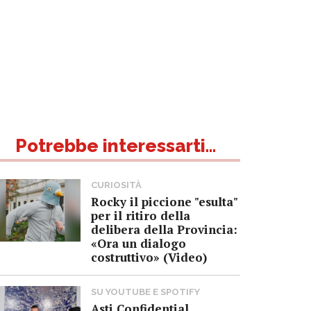
Potrebbe interessarti...
CURIOSITÀ
Rocky il piccione "esulta"
per il ritiro della
delibera della Provincia:
«Ora un dialogo
costruttivo» (Video)
SU YOUTUBE E SPOTIFY
Asti Confidential