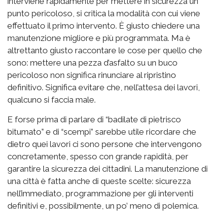
interviene rapidamente per mettere in sicurezza un
punto pericoloso, si critica la modalità con cui viene
effettuato il primo intervento. È giusto chiedere una
manutenzione migliore e più programmata. Ma è
altrettanto giusto raccontare le cose per quello che
sono: mettere una pezza d’asfalto su un buco
pericoloso non significa rinunciare al ripristino
definitivo. Significa evitare che, nell’attesa dei lavori,
qualcuno si faccia male.
E forse prima di parlare di “badilate di pietrisco
bitumato” e di “scempi” sarebbe utile ricordare che
dietro quei lavori ci sono persone che intervengono
concretamente, spesso con grande rapidità, per
garantire la sicurezza dei cittadini. La manutenzione di
una città è fatta anche di queste scelte: sicurezza
nell’immediato, programmazione per gli interventi
definitivi e, possibilmente, un po’ meno di polemica.