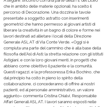
A seguire, l’incontro con una parte della I E del Liceo
che in ambito delle materie opzionali, ha scelto il
percorso di Decorazione. Una dozzina le tavole
presentate a soggetto astratto con inserimenti
geometrici che hanno permesso ai giovani artisti di
liberare la creatività in un bagno di colore e forme nei
lavori destinati ad allietare i locali della Direzione
Generale ASL AT di Via Conte Verde. «Oggi si è
compiuta una parte del cammino che è alla base della
filosofia dell'Asl di Asti: la stretta relazione con gli istituti
Astigiani, e con le loro giovani menti, in progetti che
abbiano come obiettivo il paziente e la comunità.
Questi ragazzi, e la professoressa Erika Bochino, che
dal principio ha colto in pieno lo spirito della
collaborazione, ci concederanno di offrire ai nostri
pazienti, ed al personale amministrativo, un valore
aggiunto» commenta Cristina Chialvi, Responsabile
Affari Generali ASL AT. I lavori saranno esposti nelle