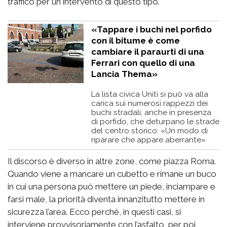
traffico per un intervento di questo tipo.
«Tappare i buchi nel porfido
con il bitume è come
cambiare il paraurti di una
Ferrari con quello di una
Lancia Thema»
La lista civica Uniti si può va alla
carica sui numerosi rappezzi dei
buchi stradali, anche in presenza
di porfido, che deturpano le strade
del centro storico: «Un modo di
riparare che appare aberrante»
Il discorso è diverso in altre zone, come piazza Roma.
Quando viene a mancare un cubetto e rimane un buco
in cui una persona può mettere un piede, inciampare e
farsi male, la priorità diventa innanzitutto mettere in
sicurezza l’area. Ecco perché, in questi casi, si
interviene provvisoriamente con l’asfalto, per poi