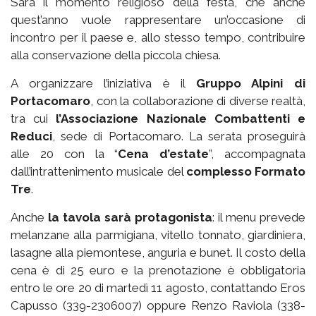
Sarà il momento religioso della festa, che anche
quest’anno vuole rappresentare un’occasione di
incontro per il paese e, allo stesso tempo, contribuire
alla conservazione della piccola chiesa.
A organizzare l’iniziativa è il
Gruppo Alpini di
Portacomaro
, con la collaborazione di diverse realtà,
tra cui
l’Associazione Nazionale Combattenti e
Reduci
, sede di Portacomaro. La serata proseguirà
alle 20 con la “
Cena d’estate
”, accompagnata
dall’intrattenimento musicale del
complesso Formato
Tre
.
Anche
la tavola sarà protagonista
: il menu prevede
melanzane alla parmigiana, vitello tonnato, giardiniera,
lasagne alla piemontese, anguria e bunet. Il costo della
cena è di 25 euro e la prenotazione è obbligatoria
entro le ore 20 di martedì 11 agosto, contattando Eros
Capusso (339-2306007) oppure Renzo Raviola (338-