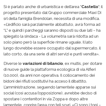
Si è parlato anche di urbanistica e dell’area “
Castello
”; il
progetto presentato dal Gruppo commerciale Maxi Di
srl della famiglia Brendolan, necessita di una modifica.
«L’edificio sarà parzialmente abbattuto, avrà forma ad
“L” e quindi i parcheggi saranno disposti su due lati – ha
spiegato la sindaca - La volumetria sarà ridotta ad un
solo piano però la superficie rimane uguale. Il lato
lungo dovrebbe essere occupato dal supermercato, il
lato corto, da una serie di altri servizi e punti vendita».
Diverse le
variazioni di bilancio
, ex multis, per dotare
di nuove guide la piattaforma ecologica di via Alfieri
(10.000), da anni non operativa. Il collocamento dei
bidoni dei rifiuti sostitutivi ha acceso il dibattito.
L’amministrazione, seguendo lamentele apparse sui
social (così accusa l’opposizione), avrebbe deciso di
spostare i contenitori in via Zoppa e dopo altre
lamentele, coprire l’area con teli scuri. «Ci sono i topi –