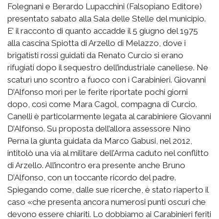
Folegnani e Berardo Lupacchini (Falsopiano Editore)
presentato sabato alla Sala delle Stelle del municipio.
E’ il racconto di quanto accadde il 5 giugno del 1975
alla cascina Spiotta di Arzello di Melazzo, dove i
brigatisti rossi guidati da Renato Curcio si erano
rifugiati dopo il sequestro dell’industriale canellese. Ne
scaturì uno scontro a fuoco con i Carabinieri. Giovanni
D’Alfonso morì per le ferite riportate pochi giorni
dopo, così come Mara Cagol, compagna di Curcio.
Canelli è particolarmente legata al carabiniere Giovanni
D’Alfonso. Su proposta dell’allora assessore Nino
Perna la giunta guidata da Marco Gabusi, nel 2012,
intitolò una via al militare dell’Arma caduto nel conflitto
di Arzello. All’incontro era presente anche Bruno
D’Alfonso, con un toccante ricordo del padre.
Spiegando come, dalle sue ricerche, è stato riaperto il
caso «che presenta ancora numerosi punti oscuri che
devono essere chiariti. Lo dobbiamo ai Carabinieri feriti