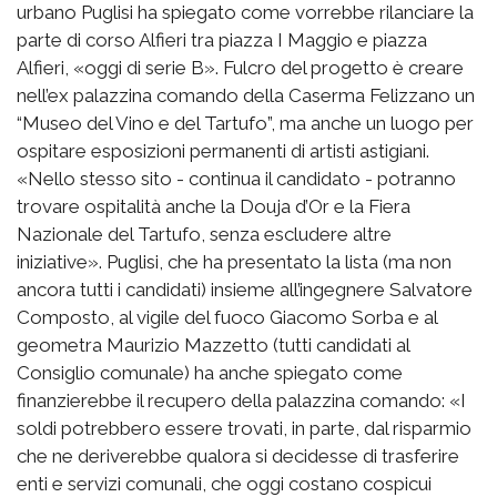
urbano Puglisi ha spiegato come vorrebbe rilanciare la
parte di corso Alfieri tra piazza I Maggio e piazza
Alfieri, «oggi di serie B». Fulcro del progetto è creare
nell’ex palazzina comando della Caserma Felizzano un
“Museo del Vino e del Tartufo”, ma anche un luogo per
ospitare esposizioni permanenti di artisti astigiani.
«Nello stesso sito - continua il candidato - potranno
trovare ospitalità anche la Douja d’Or e la Fiera
Nazionale del Tartufo, senza escludere altre
iniziative». Puglisi, che ha presentato la lista (ma non
ancora tutti i candidati) insieme all’ingegnere Salvatore
Composto, al vigile del fuoco Giacomo Sorba e al
geometra Maurizio Mazzetto (tutti candidati al
Consiglio comunale) ha anche spiegato come
finanzierebbe il recupero della palazzina comando: «I
soldi potrebbero essere trovati, in parte, dal risparmio
che ne deriverebbe qualora si decidesse di trasferire
enti e servizi comunali, che oggi costano cospicui