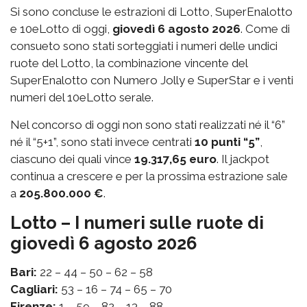
Si sono concluse le estrazioni di Lotto, SuperEnalotto
e 10eLotto di oggi,
giovedì 6 agosto 2026
. Come di
consueto sono stati sorteggiati i numeri delle undici
ruote del Lotto, la combinazione vincente del
SuperEnalotto con Numero Jolly e SuperStar e i venti
numeri del 10eLotto serale.
Nel concorso di oggi non sono stati realizzati né il “6”
né il “5+1”, sono stati invece centrati
10 punti “5”
,
ciascuno dei quali vince
19.317,65 euro
. Il jackpot
continua a crescere e per la prossima estrazione sale
a
205.800.000 €
.
Lotto – I numeri sulle ruote di
giovedì 6 agosto 2026
Bari:
22 – 44 – 50 – 62 – 58
Cagliari:
53 – 16 – 74 – 65 – 70
Firenze:
1 – 59 – 82 – 13 – 88