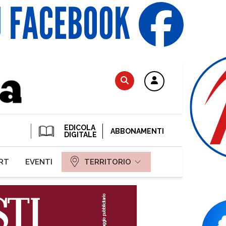
EDICOLA
ABBONAMENTI
DIGITALE
RT
EVENTI
TERRITORIO