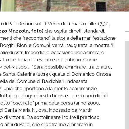
di Palio (e non solo). Venerdì 11 marzo, alle 17,30,
zzo Mazzola, foto)
che ospita cimeli, stendardi,
menti che “raccontano” la storia della manifestazione
Borghi, Rioni e Comuni, verrà inaugurata la mostra “Il
 Palio di Asti”. Imperdibile occasione per ammirare
fatto la storia dell’evento settembrino. Come
k del Museo…. “Sarà possibile ammirare, tra le altre,
one Santa Caterina (2014), quella di Domenico Ginosa
uella del Comune di Baldichieri, indossata
zzi unici che riportano alla mente scaramanzie,
ottate per ingraziarsi la buona sorte: i cuori dipinti
motto “oscurato” prima della corsa (anno 2000,
 di Santa Maria Nuova, indossato da Martin
 di vittorie. Da sottolineare inoltre il prezioso
50 anni di Palio, che si potranno ammirare in