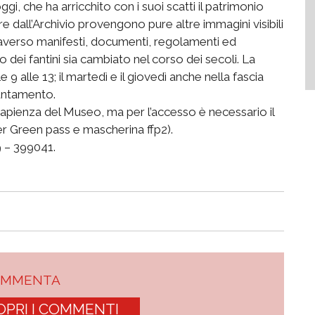
ggi, che ha arricchito con i suoi scatti il patrimonio
re dall’Archivio provengono pure altre immagini visibili
traverso manifesti, documenti, regolamenti ed
 dei fantini sia cambiato nel corso dei secoli. La
e 9 alle 13; il martedì e il giovedì anche nella fascia
untamento.
capienza del Museo, ma per l’accesso è necessario il
per Green pass e mascherina ffp2).
9 – 399041.
OMMENTA
OPRI I COMMENTI