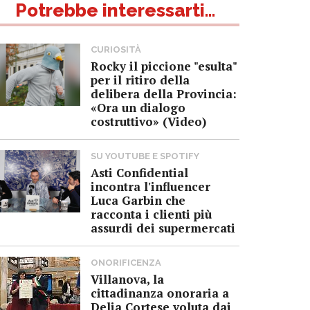
Potrebbe interessarti...
CURIOSITÀ
Rocky il piccione "esulta"
per il ritiro della
delibera della Provincia:
«Ora un dialogo
costruttivo» (Video)
SU YOUTUBE E SPOTIFY
Asti Confidential
incontra l'influencer
Luca Garbin che
racconta i clienti più
assurdi dei supermercati
ONORIFICENZA
Villanova, la
cittadinanza onoraria a
Delia Cortese voluta dai