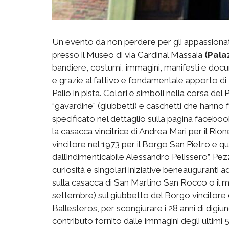
Un evento da non perdere per gli appassionati 
presso il Museo di via Cardinal Massaia
(Pala
bandiere, costumi, immagini, manifesti e docu
e grazie al fattivo e fondamentale apporto di 
Palio in pista. Colori e simboli nella corsa del
“gavardine” (giubbetti) e caschetti che hanno 
specificato nel dettaglio sulla pagina faceboo
la casacca vincitrice di Andrea Mari per il Ri
vincitore nel 1973 per il Borgo San Pietro e q
dall’indimenticabile Alessandro Pelissero”. Pe
curiosità e singolari iniziative beneauguranti ad
sulla casacca di San Martino San Rocco o il 
settembre) sul giubbetto del Borgo vincitore
Ballesteros, per scongiurare i 28 anni di digiuno
contributo fornito dalle immagini degli ultimi 