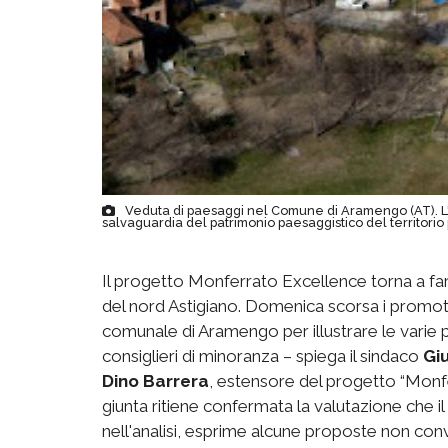
Veduta di paesaggi nel Comune di Aramengo (AT). L'i
salvaguardia del patrimonio paesaggistico del territori
Il progetto Monferrato Excellence torna a far
del nord Astigiano. Domenica scorsa i promotori
comunale di Aramengo per illustrare le varie p
consiglieri di minoranza – spiega il sindaco
Gi
Dino Barrera
, estensore del progetto “Monfe
giunta ritiene confermata la valutazione che il 
nell'analisi, esprime alcune proposte non con