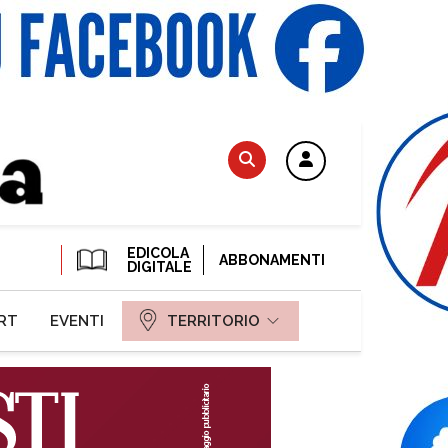
EDICOLA
ABBONAMENTI
DIGITALE
RT
EVENTI
TERRITORIO