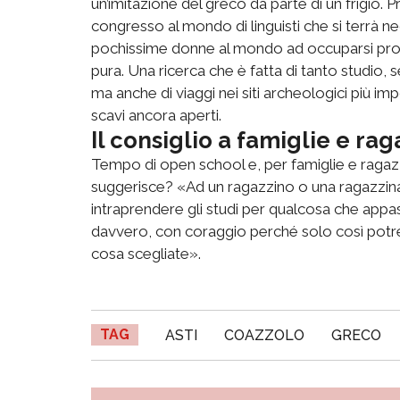
un’imitazione del greco da parte di un frigio. 
congresso al mondo di linguisti che si terrà neg
pochissime donne al mondo ad occuparsi profe
pura. Una ricerca che è fatta di tanto studio, s
ma anche di viaggi nei siti archeologici più im
scavi ancora aperti.
Il consiglio a famiglie e rag
Tempo di open school e, per famiglie e ragazzi
suggerisce? «Ad un ragazzino o una ragazzina
intraprendere gli studi per qualcosa che appa
davvero, con coraggio perché solo così potret
cosa scegliate».
TAG
ASTI
COAZZOLO
GRECO