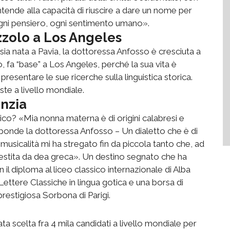
ntende alla capacità di riuscire a dare un nome per
gni pensiero, ogni sentimento umano».
zolo a Los Angeles
ia nata a Pavia, la dottoressa Anfosso è cresciuta a
 fa “base” a Los Angeles, perché la sua vita è
presentare le sue ricerche sulla linguistica storica.
ste a livello mondiale.
anzia
co? «Mia nonna materna è di origini calabresi e
isponde la dottoressa Anfosso – Un dialetto che è di
 musicalità mi ha stregato fin da piccola tanto che, ad
estita da dea greca». Un destino segnato che ha
il diploma al liceo classico internazionale di Alba
Lettere Classiche in lingua gotica e una borsa di
 prestigiosa Sorbona di Parigi.
ata scelta fra 4 mila candidati a livello mondiale per