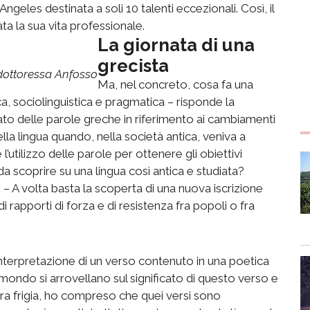
ngeles destinata a soli 10 talenti eccezionali. Così, il
ta la sua vita professionale.
La giornata di una
grecista
a dottoressa Anfosso
Ma, nel concreto, cosa fa una
a, sociolinguistica e pragmatica – risponde la
to delle parole greche in riferimento ai cambiamenti
della lingua quando, nella società antica, veniva a
utilizzo delle parole per ottenere gli obiettivi
a scoprire su una lingua così antica e studiata?
– A volta basta la scoperta di una nuova iscrizione
di rapporti di forza e di resistenza fra popoli o fra
nterpretazione di un verso contenuto in una poetica
il mondo si arrovellano sul significato di questo verso e
tura frigia, ho compreso che quei versi sono