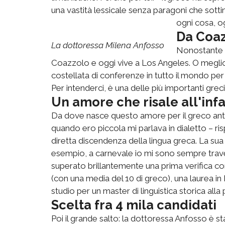
una vastità lessicale senza paragoni che sotti
ogni cosa, o
Da Coaz
La dottoressa Milena Anfosso
Nonostante s
Coazzolo e oggi vive a Los Angeles. O meglio,
costellata di conferenze in tutto il mondo per 
Per intenderci, è una delle più importanti greci
Un amore che risale all'inf
Da dove nasce questo amore per il greco anti
quando ero piccola mi parlava in dialetto – r
diretta discendenza della lingua greca. La sua
esempio, a carnevale io mi sono sempre trav
superato brillantemente una prima verifica con 
(con una media del 10 di greco), una laurea in 
studio per un master di linguistica storica alla
Scelta fra 4 mila candidati
Poi il grande salto: la dottoressa Anfosso è st