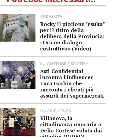
CURIOSITÀ
Rocky il piccione "esulta"
per il ritiro della
delibera della Provincia:
«Ora un dialogo
costruttivo» (Video)
SU YOUTUBE E SPOTIFY
Asti Confidential
incontra l'influencer
Luca Garbin che
racconta i clienti più
assurdi dei supermercati
ONORIFICENZA
Villanova, la
cittadinanza onoraria a
Delia Cortese voluta dai
cittadini (VIDEO)