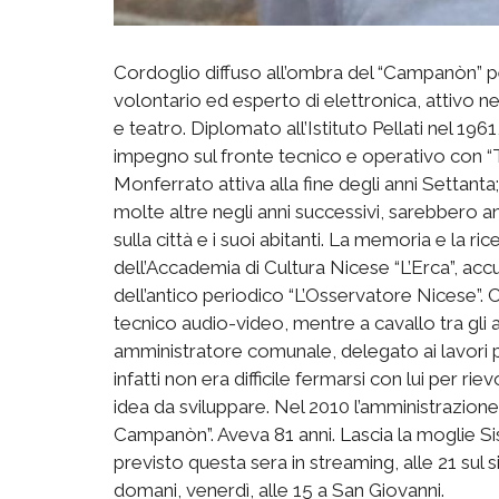
Cordoglio diffuso all’ombra del “Campanòn” pe
volontario ed esperto di elettronica, attivo nei
e teatro. Diplomato all’Istituto Pellati nel 196
impegno sul fronte tecnico e operativo con “Te
Monferrato attiva alla fine degli anni Settanta;
molte altre negli anni successivi, sarebbero 
sulla città e i suoi abitanti. La memoria e la ri
dell’Accademia di Cultura Nicese “L’Erca”, accura
dell’antico periodico “L’Osservatore Nicese”.
tecnico audio-video, mentre a cavallo tra gli
amministratore comunale, delegato ai lavori pub
infatti non era difficile fermarsi con lui per 
idea da sviluppare. Nel 2010 l’amministrazione
Campanòn”. Aveva 81 anni. Lascia la moglie Sisi, 
previsto questa sera in streaming, alle 21 sul
domani, venerdì, alle 15 a San Giovanni.