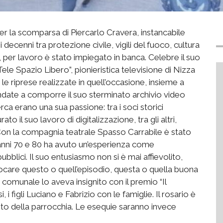
r la scomparsa di Piercarlo Cravera, instancabile
 decenni tra protezione civile, vigili del fuoco, cultura
1, per lavoro è stato impiegato in banca. Celebre il suo
le Spazio Libero”, pionieristica televisione di Nizza
 le riprese realizzate in quell’occasione, insieme a
andate a comporre il suo sterminato archivio video
cerca erano una sua passione: tra i soci storici
to il suo lavoro di digitalizzazione, tra gli altri,
 Con la compagnia teatrale Spasso Carrabile è stato
 anni 70 e 80 ha avuto un’esperienza come
blici. Il suo entusiasmo non si è mai affievolito,
rievocare questo o quell’episodio, questa o quella buona
 comunale lo aveva insignito con il premio “Il
i figli Luciano e Fabrizio con le famiglie. Il rosario è
 sito della parrocchia. Le esequie saranno invece