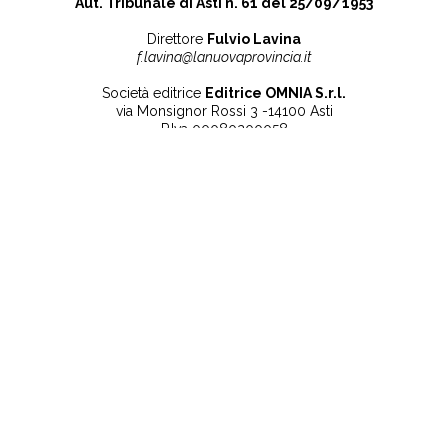
Aut. Tribunale di Asti n. 61 del 25/09/1953
Direttore
Fulvio Lavina
f.lavina@lanuovaprovincia.it
Società editrice
Editrice OMNIA S.r.l.
via Monsignor Rossi 3 -14100 Asti
P.Iva 00080200058
Contatti
Note legali
Tel:
+39 0141 532186
Privacy Policy
info@lanuovaprovincia.it
Cookie Policy
segreteria@lanuovaprovincia.it
Dichiarazione di
sito@lanuovaprovincia.it
accessibilità
Aggiorna le preferenze
sui cookie
RSS
CONTATTI
NECROLOGIE
ULTIME NOTIZIE