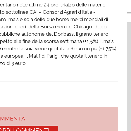
mentano nelle ultime 24 ore il rialzo delle materie
to sottolinea CAI – Consorzi Agrari d’Italia -
ro, mais e soia delle due borse merci mondiali di
tazioni di ieri della Borsa merci di Chicago, dopo
repubbliche autonome del Donbass, il grano tenero
etto alla fine della scorsa settimana (+1,5%), il mais
mentre la soia viene quotata a 6 euro in più (+1,75%).
europea, il Matif di Parigi, che quota il tenero in
alzo di 3 euro
OMMENTA
OPRI I COMMENTI