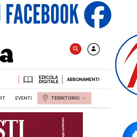
EDICOLA
ABBONAMENTI
DIGITALE
RT
EVENTI
TERRITORIO