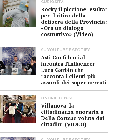
CURIOSITÀ
Rocky il piccione "esulta"
per il ritiro della
delibera della Provincia:
«Ora un dialogo
costruttivo» (Video)
SU YOUTUBE E SPOTIFY
Asti Confidential
incontra l'influencer
Luca Garbin che
racconta i clienti più
assurdi dei supermercati
ONORIFICENZA
Villanova, la
cittadinanza onoraria a
Delia Cortese voluta dai
cittadini (VIDEO)
SU YOUTUBE E SPOTIFY