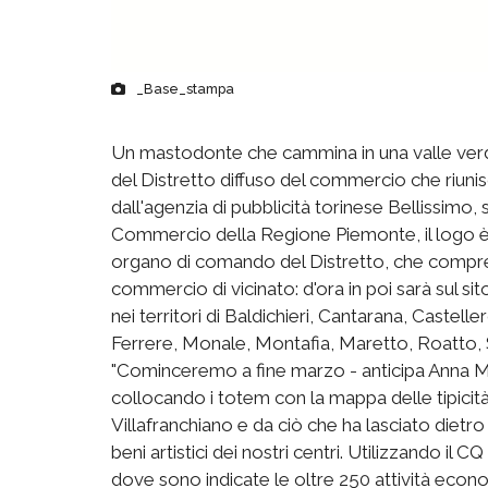
_Base_stampa
Un mastodonte che cammina in una valle verde 
del Distretto diffuso del commercio che riunisc
dall'agenzia di pubblicità torinese Bellissimo,
Commercio della Regione Piemonte, il logo è 
organo di comando del Distretto, che comprend
commercio di vicinato: d'ora in poi sarà sul s
nei territori di Baldichieri, Cantarana, Caste
Ferrere, Monale, Montafia, Maretto, Roatto, S
"Cominceremo a fine marzo - anticipa Anna Macc
collocando i totem con la mappa delle tipicità e 
Villafranchiano e da ciò che ha lasciato dietro 
beni artistici dei nostri centri. Utilizzando il
dove sono indicate le oltre 250 attività eco