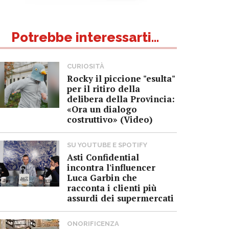
Potrebbe interessarti...
CURIOSITÀ
Rocky il piccione "esulta"
per il ritiro della
delibera della Provincia:
«Ora un dialogo
costruttivo» (Video)
SU YOUTUBE E SPOTIFY
Asti Confidential
incontra l'influencer
Luca Garbin che
racconta i clienti più
assurdi dei supermercati
ONORIFICENZA