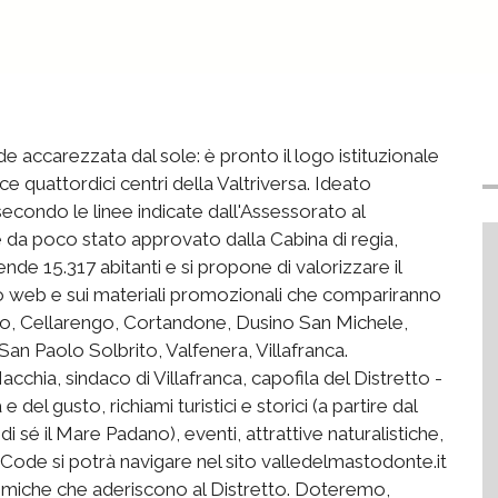
accarezzata dal sole: è pronto il logo istituzionale
e quattordici centri della Valtriversa. Ideato
 secondo le linee indicate dall'Assessorato al
da poco stato approvato dalla Cabina di regia,
e 15.317 abitanti e si propone di valorizzare il
ito web e sui materiali promozionali che compariranno
llero, Cellarengo, Cortandone, Dusino San Michele,
an Paolo Solbrito, Valfenera, Villafranca.
hia, sindaco di Villafranca, capofila del Distretto -
del gusto, richiami turistici e storici (a partire dal
di sé il Mare Padano), eventi, attrattive naturalistiche,
 CQ Code si potrà navigare nel sito valledelmastodonte.it
nomiche che aderiscono al Distretto. Doteremo,