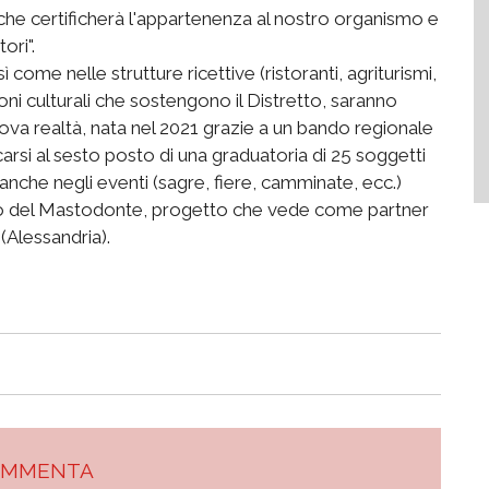
 che certificherà l'appartenenza al nostro organismo e
ori".
 come nelle strutture ricettive (ristoranti, agriturismi,
oni culturali che sostengono il Distretto, saranno
nuova realtà, nata nel 2021 grazie a un bando regionale
icarsi al sesto posto di una graduatoria di 25 soggetti
i anche negli eventi (sagre, fiere, camminate, ecc.)
etto del Mastodonte, progetto che vede come partner
(Alessandria).
OMMENTA