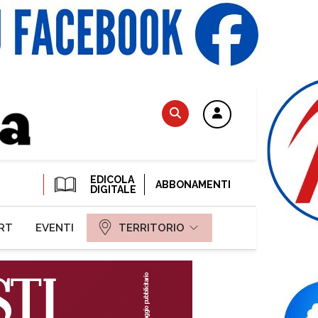
EDICOLA
ABBONAMENTI
DIGITALE
RT
EVENTI
TERRITORIO