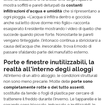
mostra soffitti e pareti deturpati da
costanti
infiltrazioni d'acqua e umidità
che si ripresentano a
ogni pioggia. «L'acqua si infiltra dentro e gocciola
anche sul letto dove dorme mio figlio» racconta
esasperato il residente mostrando i video di quello che
succede quando piove forte. Nonostante le pareti
vengano tinteggiate, l'intonaco continua a sbriciolarsi a
causa dell'acqua che, inesorabile, trova il modo di
passare sfaldando parte del manufatto esterno.
Porte e finestre inutilizzabili, la
realtà all'interno degli alloggi
All'interno di un altro alloggio, le condizioni strutturali
non sono meno precarie. Molte delle
porte sono
completamente rotte o del tutto assenti
,
sostituite da tende o fogli di plastica per cercare di
trattenere il freddo durante l'inverno. Le tapparelle e le
serrande sono bloccate, imbarcate o inutilizzabili. In