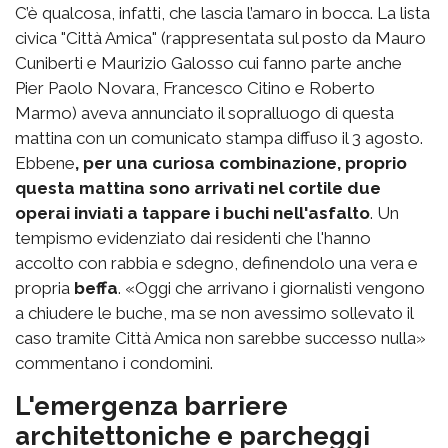
C’è qualcosa, infatti, che lascia l’amaro in bocca. La lista
civica "Città Amica" (rappresentata sul posto da Mauro
Cuniberti e Maurizio Galosso cui fanno parte anche
Pier Paolo Novara, Francesco Citino e Roberto
Marmo) aveva annunciato il sopralluogo di questa
mattina con un comunicato stampa diffuso il 3 agosto.
Ebbene
, per una curiosa combinazione, proprio
questa mattina sono arrivati nel cortile due
operai inviati a tappare i buchi nell'asfalto
. Un
tempismo evidenziato dai residenti che l'hanno
accolto con rabbia e sdegno, definendolo una vera e
propria
beffa
. «Oggi che arrivano i giornalisti vengono
a chiudere le buche, ma se non avessimo sollevato il
caso tramite Città Amica non sarebbe successo nulla»
commentano i condomini.
L'emergenza barriere
architettoniche e parcheggi