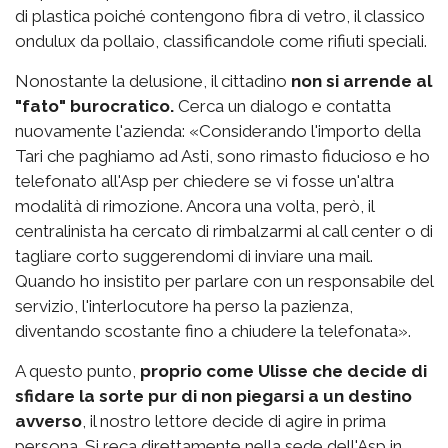
di plastica poiché contengono fibra di vetro, il classico
ondulux da pollaio, classificandole come rifiuti speciali.
Nonostante la delusione, il cittadino
non si arrende al
"fato" burocratico.
Cerca un dialogo e contatta
nuovamente l'azienda: «Considerando l'importo della
Tari che paghiamo ad Asti, sono rimasto fiducioso e ho
telefonato all'Asp per chiedere se vi fosse un'altra
modalità di rimozione. Ancora una volta, però, il
centralinista ha cercato di rimbalzarmi al call center o di
tagliare corto suggerendomi di inviare una mail.
Quando ho insistito per parlare con un responsabile del
servizio, l'interlocutore ha perso la pazienza,
diventando scostante fino a chiudere la telefonata».
A questo punto,
proprio come Ulisse che decide di
sfidare la sorte pur di non piegarsi a un destino
avverso
, il nostro lettore decide di agire in prima
persona. Si reca direttamente nella sede dell'Asp in