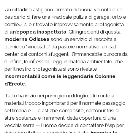
Un cittadino astigiano, armato di buona volontà e del
desiderio di fare una «radicale pulizia di garage, orto e
cortile», si è ritrovato improvvisamente protagonista
di
un’epopea inaspettata
. Gli ingredienti di questa
moderna Odissea
sono un servizio di raccolta a
domicilio "vincolato" da pastoie normative, un call
center dai contorni sfuggenti, l'immancabile burocrazia
e, infine, le inflessibili leggi in materia ambientale, che
per il nostro protagonista si sono rivelate
insormontabili come le leggendarie Colonne
d’Ercole
.
Tutto ha inizio nei primi giorni di luglio. Di fronte a
materiali troppo ingombranti per il normale passaggio
settimanale — plastiche composite, cartoni intrisi di
altre sostanze e frammenti della copertura di una
vecchia serra — l'uomo decide di contattare l’Asp per
richiedere il ritiro a domicilio. È qui che
incontra le