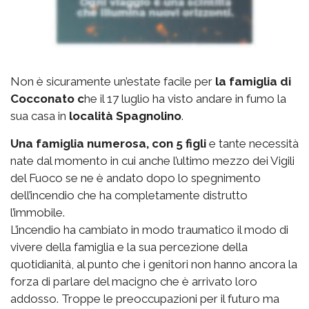
Non è sicuramente un’estate facile per
la famiglia di
Cocconato c
he il 17 luglio ha visto andare in fumo la
sua casa in
località Spagnolino
.
Una famiglia numerosa, con 5 figli
e tante necessità
nate dal momento in cui anche l’ultimo mezzo dei Vigili
del Fuoco se ne è andato dopo lo spegnimento
dell’incendio che ha completamente distrutto
l’immobile.
L’incendio ha cambiato in modo traumatico il modo di
vivere della famiglia e la sua percezione della
quotidianità, al punto che i genitori non hanno ancora la
forza di parlare del macigno che è arrivato loro
addosso. Troppe le preoccupazioni per il futuro ma