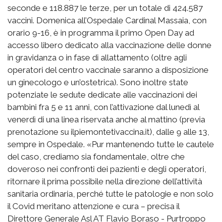
seconde e 118.887 le terze, per un totale di 424.587
vaccini. Domenica all’Ospedale Cardinal Massaia, con
orario 9-16, è in programma il primo Open Day ad
accesso libero dedicato alla vaccinazione delle donne
in gravidanza o in fase di allattamento (oltre agli
operatori del centro vaccinale saranno a disposizione
un ginecologo e un’ostetrica). Sono inoltre state
potenziate le sedute dedicate alle vaccinazioni dei
bambini fra 5 e 11 anni, con l’attivazione dal lunedì al
venerdì di una linea riservata anche al mattino (previa
prenotazione su ilpiemontetivaccina.it), dalle 9 alle 13,
sempre in Ospedale. «Pur mantenendo tutte le cautele
del caso, crediamo sia fondamentale, oltre che
doveroso nei confronti dei pazienti e degli operatori,
ritornare il prima possibile nella direzione dell’attività
sanitaria ordinaria, perché tutte le patologie e non solo
il Covid meritano attenzione e cura – precisa il
Direttore Generale Asl AT Flavio Boraso - Purtroppo