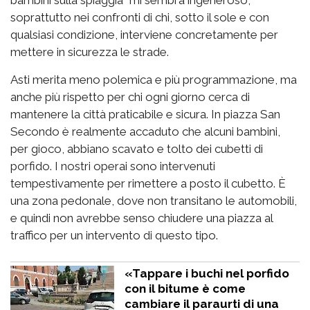
bambini sulla spiaggia” mi sembra ingeneroso,
soprattutto nei confronti di chi, sotto il sole e con
qualsiasi condizione, interviene concretamente per
mettere in sicurezza le strade.
Asti merita meno polemica e più programmazione, ma
anche più rispetto per chi ogni giorno cerca di
mantenere la città praticabile e sicura. In piazza San
Secondo è realmente accaduto che alcuni bambini,
per gioco, abbiano scavato e tolto dei cubetti di
porfido. I nostri operai sono intervenuti
tempestivamente per rimettere a posto il cubetto. È
una zona pedonale, dove non transitano le automobili,
e quindi non avrebbe senso chiudere una piazza al
traffico per un intervento di questo tipo.
«Tappare i buchi nel porfido
con il bitume è come
cambiare il paraurti di una