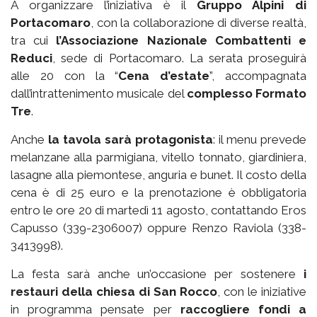
A organizzare l’iniziativa è il
Gruppo Alpini di
Portacomaro
, con la collaborazione di diverse realtà,
tra cui
l’Associazione Nazionale Combattenti e
Reduci
, sede di Portacomaro. La serata proseguirà
alle 20 con la “
Cena d’estate
”, accompagnata
dall’intrattenimento musicale del
complesso Formato
Tre
.
Anche
la tavola sarà protagonista
: il menu prevede
melanzane alla parmigiana, vitello tonnato, giardiniera,
lasagne alla piemontese, anguria e bunet. Il costo della
cena è di 25 euro e la prenotazione è obbligatoria
entro le ore 20 di martedì 11 agosto, contattando Eros
Capusso (339-2306007) oppure Renzo Raviola (338-
3413998).
La festa sarà anche un’occasione per sostenere
i
restauri della chiesa di San Rocco
, con le iniziative
in programma pensate per
raccogliere fondi a