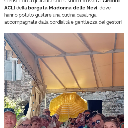
sorrisi. I circa quaranta soci si sono ritrovati al
Circolo
ACLI
della
borgata
Madonna delle Nevi
, dove
hanno potuto gustare una cucina casalinga
accompagnata dalla cordialità e gentilezza dei gestori.