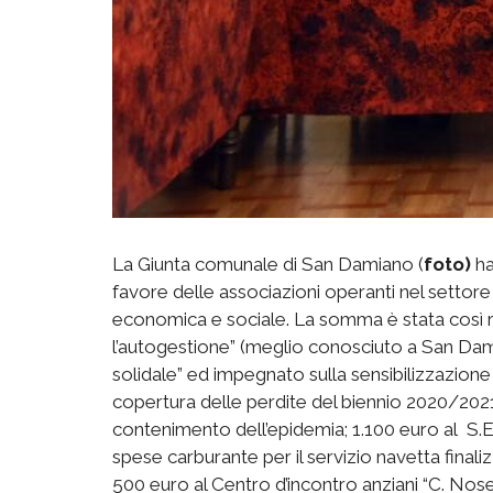
La Giunta comunale di San Damiano (
foto)
ha
favore delle associazioni operanti nel settore
economica e sociale. La somma è stata così ri
l’autogestione” (meglio conosciuto a San D
solidale” ed impegnato sulla sensibilizzazione 
copertura delle perdite del biennio 2020/2021,
contenimento dell’epidemia; 1.100 euro al S.E.A
spese carburante per il servizio navetta finaliz
500 euro al Centro d’incontro anziani “C. No