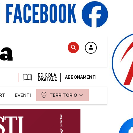
EDICOLA
ABBONAMENTI
DIGITALE
RT
EVENTI
TERRITORIO