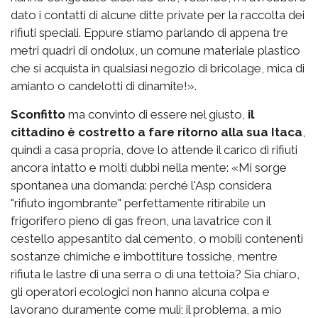
dato i contatti di alcune ditte private per la raccolta dei
rifiuti speciali. Eppure stiamo parlando di appena tre
metri quadri di ondolux, un comune materiale plastico
che si acquista in qualsiasi negozio di bricolage, mica di
amianto o candelotti di dinamite!».
Sconfitto
ma convinto di essere nel giusto,
il
cittadino è costretto a fare ritorno alla sua Itaca
,
quindi a casa propria, dove lo attende il carico di rifiuti
ancora intatto e molti dubbi nella mente: «Mi sorge
spontanea una domanda: perché l'Asp considera
"rifiuto ingombrante" perfettamente ritirabile un
frigorifero pieno di gas freon, una lavatrice con il
cestello appesantito dal cemento, o mobili contenenti
sostanze chimiche e imbottiture tossiche, mentre
rifiuta le lastre di una serra o di una tettoia? Sia chiaro,
gli operatori ecologici non hanno alcuna colpa e
lavorano duramente come muli; il problema, a mio