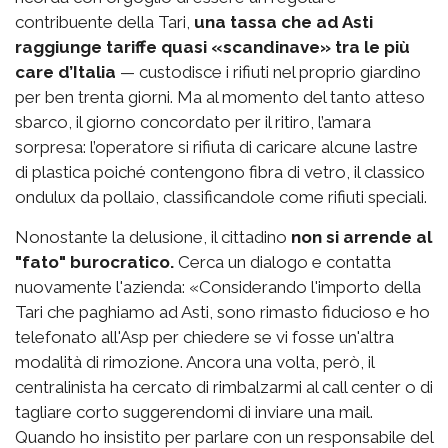
contribuente della Tari,
una tassa che ad Asti
raggiunge tariffe quasi «scandinave» tra le più
care d’Italia
— custodisce i rifiuti nel proprio giardino
per ben trenta giorni. Ma al momento del tanto atteso
sbarco, il giorno concordato per il ritiro, l’amara
sorpresa: l’operatore si rifiuta di caricare alcune lastre
di plastica poiché contengono fibra di vetro, il classico
ondulux da pollaio, classificandole come rifiuti speciali.
Nonostante la delusione, il cittadino
non si arrende al
"fato" burocratico.
Cerca un dialogo e contatta
nuovamente l'azienda: «Considerando l'importo della
Tari che paghiamo ad Asti, sono rimasto fiducioso e ho
telefonato all'Asp per chiedere se vi fosse un'altra
modalità di rimozione. Ancora una volta, però, il
centralinista ha cercato di rimbalzarmi al call center o di
tagliare corto suggerendomi di inviare una mail.
Quando ho insistito per parlare con un responsabile del