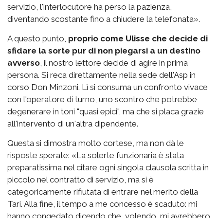
servizio, l'interlocutore ha perso la pazienza,
diventando scostante fino a chiudere la telefonata».
A questo punto,
proprio come Ulisse che decide di
sfidare la sorte pur di non piegarsi a un destino
avverso
, il nostro lettore decide di agire in prima
persona. Si reca direttamente nella sede dell'Asp in
corso Don Minzoni. Lì si consuma un confronto vivace
con l'operatore di turno, uno scontro che potrebbe
degenerare in toni "quasi epici", ma che si placa grazie
all'intervento di un'altra dipendente.
Questa si dimostra molto cortese, ma non dà le
risposte sperate: «La solerte funzionaria è stata
preparatissima nel citare ogni singola clausola scritta in
piccolo nel contratto di servizio, ma si è
categoricamente rifiutata di entrare nel merito della
Tari. Alla fine, il tempo a me concesso è scaduto: mi
hanno congedato dicendo che, volendo, mi avrebbero