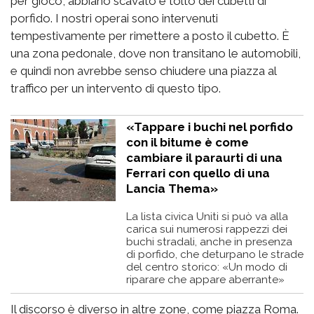
per gioco, abbiano scavato e tolto dei cubetti di
porfido. I nostri operai sono intervenuti
tempestivamente per rimettere a posto il cubetto. È
una zona pedonale, dove non transitano le automobili,
e quindi non avrebbe senso chiudere una piazza al
traffico per un intervento di questo tipo.
«Tappare i buchi nel porfido
con il bitume è come
cambiare il paraurti di una
Ferrari con quello di una
Lancia Thema»
La lista civica Uniti si può va alla
carica sui numerosi rappezzi dei
buchi stradali, anche in presenza
di porfido, che deturpano le strade
del centro storico: «Un modo di
riparare che appare aberrante»
Il discorso è diverso in altre zone, come piazza Roma.