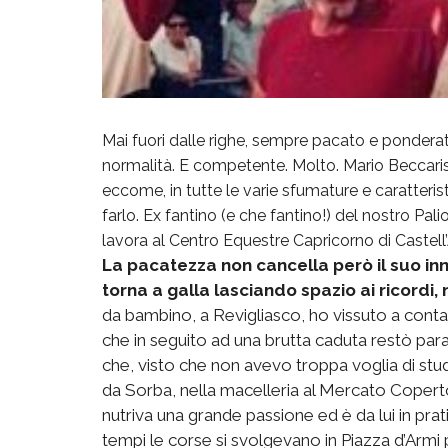
Mai fuori dalle righe, sempre pacato e ponderat
normalità. E competente. Molto. Mario Beccaris, 
eccome, in tutte le varie sfumature e caratterist
farlo. Ex fantino (e che fantino!) del nostro Pali
lavora al Centro Equestre Capricorno di Castell’
La pacatezza non cancella però il suo inn
torna a galla lasciando spazio ai ricordi, 
da bambino, a Revigliasco, ho vissuto a contat
che in seguito ad una brutta caduta restò par
che, visto che non avevo troppa voglia di stu
da Sorba, nella macelleria al Mercato Coperto.
nutriva una grande passione ed è da lui in prat
tempi le corse si svolgevano in Piazza d’Armi 