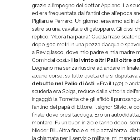
grazie all’impegno del dottor Appiano. La scud
ed era frequentata dai fantini che all’epoca a
Pigliaru e Perraro. Un giorno, eravamo ad iniz
salire su una cavalla e di galoppare. Gli dissi 
replicò: “Allora hai paura”. Quella frase scaten
dopo 500 metri in una pozza d’acqua e spavent
a Revigliasco, dove mio padre e mia madre mi
Cominciai così.»
Hai vinto altri Palii oltre ad
Legnano ma senza riuscire ad andare in finale
alcune corse, su tutte quella che si disputav
debutto nel Palio di Asti
. «Era il 1974 e an
scuderia era Spiga, reduce dalla vittoria dell’
ingaggiò la Torretta che gli affidò il purosangue 
fantino del papà di Ettore, il signor Silvio, e
finale dove presi l’acciuga. Ero un autodidatta
montare. Fu un buon inizio e l’anno dopo, s
Nieder Bill. Altra finale e mi piazzai terzo, di
la chiamata per il servizio militare: mi mandaro