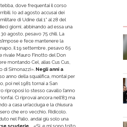
ebba, dove frequentai il corso
ribili. Io ad agosto accusai dei
militare di Udine dal 1° al 28 del
dieci giorni, abbinando ad essa una
il 30 agosto, pesavo 75 chili. La
s’impose e fece mantenere la
 canapo, il 19 settembre, pesavo 65
me rivale Mauro Finotto del Don
ere montando Cel, alias Cus Cus,
lo di Simonazzi».
Negli anni a
oso anno della squalifica, montai per
 poi nel 1981 tornai a San
 riproposi lo stesso cavallo l’anno
onfai. Ci riprovai ancora nell’83 ma
ndo a casa un’acciuga e la chiusura
sero che ero vecchio. Ridicolo.
uto nel Palio, andai giù solo una
rse scuderie...
«Si, e mi sono tolto