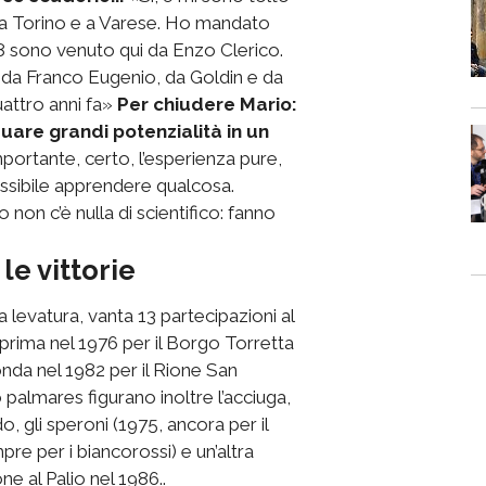
 a Torino e a Varese. Ho mandato
‘98 sono venuto qui da Enzo Clerico.
 da Franco Eugenio, da Goldin e da
uattro anni fa»
Per chiudere Mario:
uare grandi potenzialità in un
portante, certo, l’esperienza pure,
possibile apprendere qualcosa.
non c’è nulla di scientifico: fanno
 le vittorie
 levatura, vanta 13 partecipazioni al
La prima nel 1976 per il Borgo Torretta
nda nel 1982 per il Rione San
almares figurano inoltre l’acciuga,
 gli speroni (1975, ancora per il
re per i biancorossi) e un’altra
ne al Palio nel 1986..