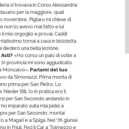
eria si trovava in Corso Alessandria
ndavano per la maggiore, quali
io novembre, Pigliaru mi chiese di
che non lo avevo mai fatto e lui
ò il mio orgoglio e provai. Caddi
atissimo tornai a casa in bicicletta
 diedero una bella lezione.
 Asti?
«Ho corso un paio di volte a
. In provincia mi sono aggiudicato
a a Moncalvo».
Parlami del tuo
davo da Simonazzi. Prima monta di
anno prima per San Pietro. Lo
Nieder Bill. Io in pratica ero il
 corsi per San Secondo andando in
, ho imparato sulla mia pelle a
empre per San Secondo, montai
etro a Magari e a Spiga. Nel ‘76 giunse
no in Friuli. Feci il Car a Tolmezzo e