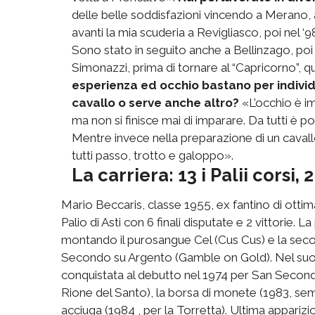
delle belle soddisfazioni vincendo a Merano,
avanti la mia scuderia a Revigliasco, poi nel 
Sono stato in seguito anche a Bellinzago, poi
Simonazzi, prima di tornare al “Capricorno”, q
esperienza ed occhio bastano per individ
cavallo o serve anche altro?
«L’occhio è im
ma non si finisce mai di imparare. Da tutti è 
Mentre invece nella preparazione di un cavallo 
tutti passo, trotto e galoppo».
La carriera: 13 i Palii corsi, 2
Mario Beccaris, classe 1955, ex fantino di ottima
Palio di Asti con 6 finali disputate e 2 vittorie. 
montando il purosangue Cel (Cus Cus) e la seco
Secondo su Argento (Gamble on Gold). Nel suo p
conquistata al debutto nel 1974 per San Secondo,
Rione del Santo), la borsa di monete (1983, semp
acciuga (1984 , per la Torretta). Ultima apparizio