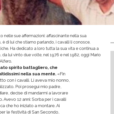
o nelle sue affermazioni: affascinante nella sua
è di lui che stiamo parlando, i cavalli li conosce,
iche. Ha dedicato a loro tutta la sua vita e continua a
o, da lui vinto due volte, nel 1976 e nel 1982, oggi Mario
Alfero.
ato spirito battagliero, che
nitidissimi nella sua mente.
«Fin
to con i cavalli. Li aveva mio nonno,
alizzato. Poi proseguì mio padre,
diare, decise di mandarmi a lavorare
 Avevo 12 anni: Sorba per i cavalli
ica che ho iniziato a montare. Ai
per le festività di San Secondo,