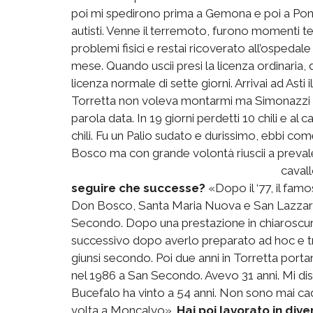
poi mi spedirono prima a Gemona e poi a Pont
autisti. Venne il terremoto, furono momenti ter
problemi fisici e restai ricoverato all’ospedale 
mese. Quando uscii presi la licenza ordinaria, 
licenza normale di sette giorni. Arrivai ad Asti 
Torretta non voleva montarmi ma Simonazzi 
parola data. In 19 giorni perdetti 10 chili e al
chili. Fu un Palio sudato e durissimo, ebbi co
Bosco ma con grande volontà riuscii a preval
caval
seguire che successe?
«Dopo il ‘77, il fam
Don Bosco, Santa Maria Nuova e San Lazzaro,
Secondo. Dopo una prestazione in chiaroscuro
successivo dopo averlo preparato ad hoc e tri
giunsi secondo. Poi due anni in Torretta porta
nel 1986 a San Secondo. Avevo 31 anni. Mi dis
Bucefalo ha vinto a 54 anni. Non sono mai cad
volta a Moncalvo».
Hai poi lavorato in dive