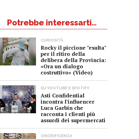
Potrebbe interessarti...
CURIOSITÀ
Rocky il piccione "esulta"
per il ritiro della
delibera della Provincia:
«Ora un dialogo
costruttivo» (Video)
SU YOUTUBE E SPOTIFY
Asti Confidential
incontra l'influencer
Luca Garbin che
racconta i clienti più
assurdi dei supermercati
ONORIFICENZA